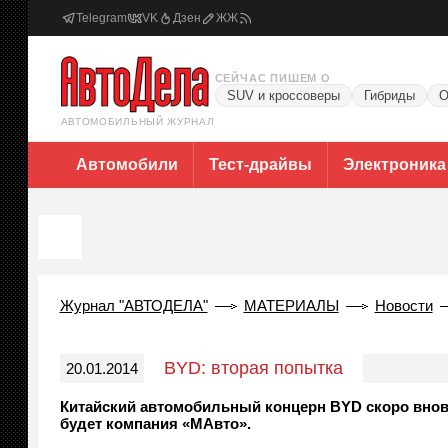
Telegram
VK
Дзен
ЖЖ
СЕЙЧАС ПИШЕМ О
SUV и кроссоверы
Гибриды
О
АВТОМОБИЛЬНЫЙ ЖУРНАЛ
Автомобили
Тест-драйвы
Электроника
Журнал "АВТОДЕЛА"
МАТЕРИАЛЫ
Новости
BYD: вторая попытка
20.01.2014
Китайский автомобильный концерн BYD скоро внов
будет компания «МАвто».