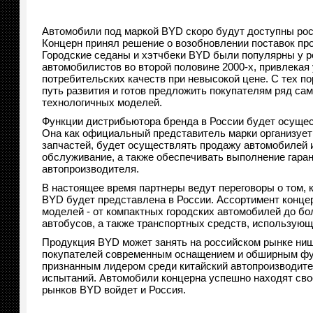
Автомобили под маркой BYD скоро будут доступны рос
Концерн принял решение о возобновлении поставок пр
Городские седаны и хэтчбеки BYD были популярны у р
автомобилистов во второй половине 2000-х, привлека
потребительских качеств при невысокой цене. С тех 
путь развития и готов предложить покупателям ряд са
технологичных моделей.
Функции дистрибьютора бренда в России будет осуще
Она как официальный представитель марки организует
запчастей, будет осуществлять продажу автомобилей 
обслуживание, а также обеспечивать выполнение гара
автопроизводителя.
В настоящее время партнеры ведут переговоры о том, 
BYD будет представлена в России. Ассортимент конце
моделей - от компактных городских автомобилей до бо
автобусов, а также транспортных средств, использующ
Продукция BYD может занять на российском рынке ниш
покупателей современным оснащением и обширным фун
признанным лидером среди китайский автопроизводите
испытаний. Автомобили концерна успешно находят сво
рынков BYD войдет и Россия.