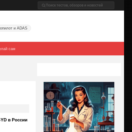
опилот и ADAS
елай сам
BYD в России