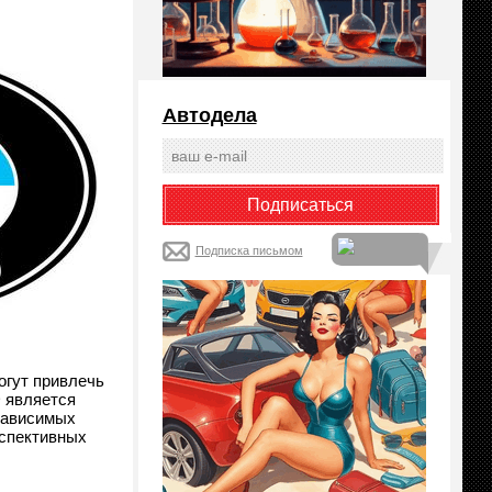
Автодела
Подписка письмом
огут привлечь
 является
зависимых
рспективных