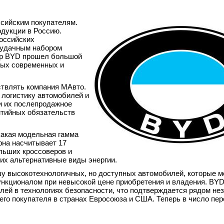
сийским покупателям.
одукции в Россию.
оссийских
я удачным набором
пор BYD прошел большой
мых современных и
ствлять компания МАвто.
 логистику автомобилей и
и их послепродажное
нтийных обязательств
какая модельная гамма
рна насчитывает 17
льших кроссоверов и
их альтернативные виды энергии.
у высокотехнологичных, но доступных автомобилей, которые м
кционалом при невысокой цене приобретения и владения. BYD
лей в технологиях безопасности, что подтверждается рядом не
его покупателя в странах Евросоюза и США. Теперь в число пе