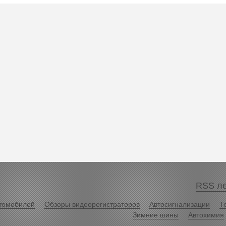
RSS ле
томобилей
Обзоры видеорегистраторов
Автосигнализации
Т
Зимние шины
Автохимия