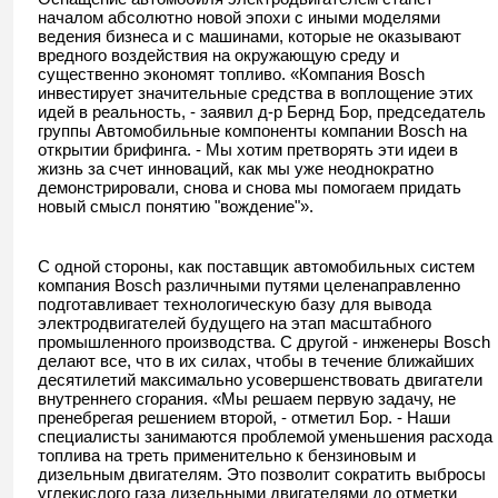
началом абсолютно новой эпохи с иными моделями
ведения бизнеса и с машинами, которые не оказывают
вредного воздействия на окружающую среду и
существенно экономят топливо. «Компания Bosch
инвестирует значительные средства в воплощение этих
идей в реальность, - заявил д-р Бернд Бор, председатель
группы Автомобильные компоненты компании Bosch на
открытии брифинга. - Мы хотим претворять эти идеи в
жизнь за счет инноваций, как мы уже неоднократно
демонстрировали, снова и снова мы помогаем придать
новый смысл понятию "вождение"».
С одной стороны, как поставщик автомобильных систем
компания Bosch различными путями целенаправленно
подготавливает технологическую базу для вывода
электродвигателей будущего на этап масштабного
промышленного производства. С другой - инженеры Bosch
делают все, что в их силах, чтобы в течение ближайших
десятилетий максимально усовершенствовать двигатели
внутреннего сгорания. «Мы решаем первую задачу, не
пренебрегая решением второй, - отметил Бор. - Наши
специалисты занимаются проблемой уменьшения расхода
топлива на треть применительно к бензиновым и
дизельным двигателям. Это позволит сократить выбросы
углекислого газа дизельными двигателями до отметки