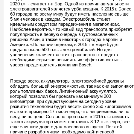
2020 г.», - считает г-н Бор. Одной из причин актуальности
электродвигателей является урбанизация. К 2015 г. Более
60 городов по всему миру будут иметь население свыше
5 млн человек в каждом. Электромобиль станет
идеальным средством передвижения в мегаполисах.
Наиболее вероятно, что новый вид транспорта приобретет
популярность в первую очередь в густонаселенных
регионах Азии, а также в некоторых городах Европы и
Америки. «По нашим оценкам, в 2015 г. в мире будет
продано около 500 тыс. электромобилей. Но для
увеличения количества этих транспортных средств
необходимо серьезно повысить их эффективность», -
уверен представитель компании Bosch.
Прежде всего, аккумуляторы электромобилей должны
обладать большей энергоемкостью, так как они выполняют
роль топливных баков. Литий-ионный аккумулятор,
который позволил бы проехать как минимум 200
километров, при существующем на сегодня уровне
развития технологий будет весить около 250 килограммов
и стоить примерно 17 тысяч евро, что неприемлемо ни по
весу, ни по цене. Согласно прогнозам, в 2015 г. стоимость
такого аккумулятора может составить 8-12 тыс. евро, все
еще слишком дорого для массового выпуска. По этой
причине разработчикам необходимо найти способ