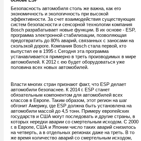
Безопасность автомобиля столь же важна, как его
экономичность и экологичность при высокой
эффективности. За счет взаимодействия существующих
систем безопасности и сенсорной технологии компания
Bosch разрабатывает новые функции. В их основе - ESP,
программа электронной стабилизации, позволяющая
предотвратить до 80% аварий, связанных с заносами на
скользкой дороге. Компания Bosch стала первой, кто
выпустил ее в 1995 г. Сегодня эта программа
устанавливается примерно в треть производимых в мире
автомобилей. К 2012 г. ею будет оборудоваться уже
половина всех новых автомобилей.
Власти многих стран признают факт, что ESP делает
автомобили безопаснее. К 2014 г. ESP станет
обязательным компонентом для автомобилей всех
классов в Европе. Таким образом, этот регион на шаг
обгонит Америку, где ESP должна быть установлена на
автомобили массой до 4,5 тонн. Примеру европейских
государств и США могут последовать и другие страны, в
которых нередки аварии со смертельным исходом. С 2000
г. в Европе, США и Японии число таких аварий снизилось
на четверть, а в отдельных регионах даже на треть. В то
же время количество аварий со смертельным исходом,