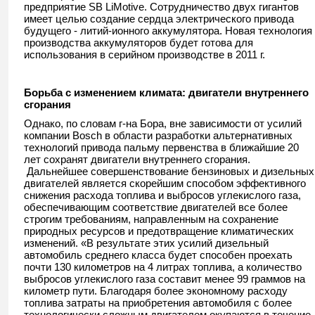
предприятие SB LiMotive. Сотрудничество двух гигантов
имеет целью создание сердца электрического привода
будущего - литий-ионного аккумулятора. Новая технология
производства аккумуляторов будет готова для
использования в серийном производстве в 2011 г.
Борьба с изменением климата: двигатели внутреннего
сгорания
Однако, по словам г-на Бора, вне зависимости от усилий
компании Bosch в области разработки альтернативных
технологий привода пальму первенства в ближайшие 20
лет сохранят двигатели внутреннего сгорания.
Дальнейшее совершенствование бензиновых и дизельных
двигателей является скорейшим способом эффективного
снижения расхода топлива и выбросов углекислого газа,
обеспечивающим соответствие двигателей все более
строгим требованиям, направленным на сохранение
природных ресурсов и предотвращение климатических
изменений. «В результате этих усилий дизельный
автомобиль среднего класса будет способен проехать
почти 130 километров на 4 литрах топлива, а количество
выбросов углекислого газа составит менее 99 граммов на
километр пути. Благодаря более экономному расходу
топлива затраты на приобретения автомобиля с более
технологически сложным двигателем окупаются в течение