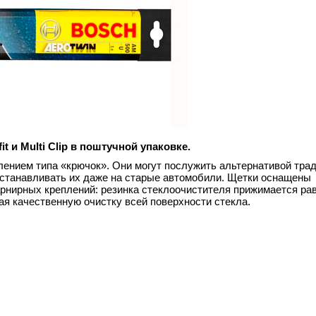
t и Multi Clip в поштучной упаковке.
реплением типа «крючок». Они могут послужить альтернативой тр
устанавливать их даже на старые автомобили. Щетки оснащены
арнирных креплений: резинка стеклоочистителя прижимается ра
ая качественную очистку всей поверхности стекла.