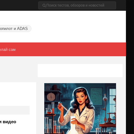
опилот и ADAS
елай сам
и видео