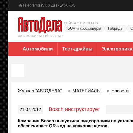
Telegram
VK
Дзен
ЖЖ
СЕЙЧАС ПИШЕМ О
SUV и кроссоверы
Гибриды
О
АВТОМОБИЛЬНЫЙ ЖУРНАЛ
Автомобили
Тест-драйвы
Электроника
Журнал "АВТОДЕЛА"
МАТЕРИАЛЫ
Новости
Bosch инструктирует
21.07.2012
Компания Bosch выпустила видеоролики по установ
обеспечивает QR-код на упаковке щеток.