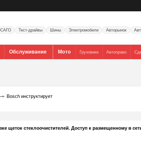
САГО
Тест-драйвы
Шины
Электромобили
Авторынок
Авт
Обслуживание
Мото
Грузовики
Автоправо
Сд
Bosch инструктирует
ке щеток стеклоочистителей. Доступ к размещенному в сет