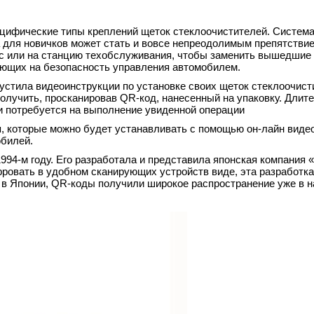
ецифические типы креплений щеток стеклоочистителей. Система
 для новичков может стать и вовсе непреодолимым препятствие
ис или на станцию техобслуживания, чтобы заменить вышедшие 
ияющих на безопасность управления автомобилем.
стила видеоинструкции по установке своих щеток стеклоочист
получить, просканировав QR-код, нанесенный на упаковку. Длит
ни потребуется на выполнение увиденной операции
 которые можно будет устанавливать с помощью он-лайн виде
билей.
994-м году. Его разработала и представила японская компания 
ровать в удобном сканирующих устройств виде, эта разработка
, в Японии, QR-коды получили широкое распространение уже в н