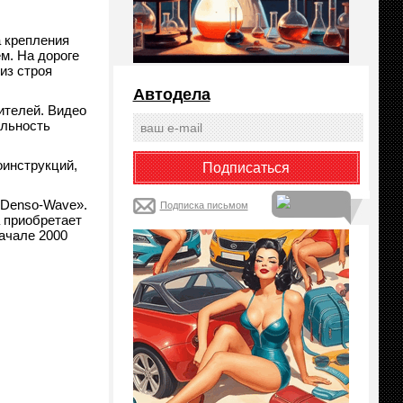
 крепления
м. На дороге
из строя
Автодела
ителей. Видео
ельность
оинструкций,
«Denso-Wave».
Подписка письмом
 приобретает
ачале 2000