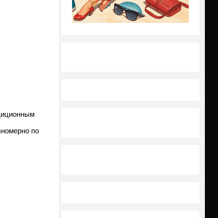
адиционным
вномерно по