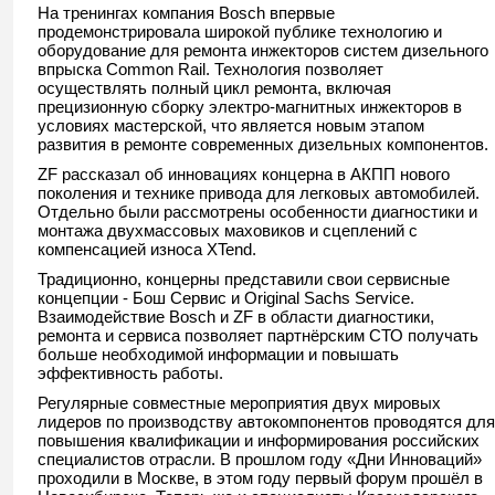
На тренингах компания Bosch впервые
продемонстрировала широкой публике технологию и
оборудование для ремонта инжекторов систем дизельного
впрыска Common Rail. Технология позволяет
осуществлять полный цикл ремонта, включая
прецизионную сборку электро-магнитных инжекторов в
условиях мастерской, что является новым этапом
развития в ремонте современных дизельных компонентов.
ZF рассказал об инновациях концерна в АКПП нового
поколения и технике привода для легковых автомобилей.
Отдельно были рассмотрены особенности диагностики и
монтажа двухмассовых маховиков и сцеплений с
компенсацией износа XTend.
Традиционно, концерны представили свои сервисные
концепции - Бош Сервис и Original Sachs Service.
Взаимодействие Bosch и ZF в области диагностики,
ремонта и сервиса позволяет партнёрским СТО получать
больше необходимой информации и повышать
эффективность работы.
Регулярные совместные мероприятия двух мировых
лидеров по производству автокомпонентов проводятся для
повышения квалификации и информирования российских
специалистов отрасли. В прошлом году «Дни Инноваций»
проходили в Москве, в этом году первый форум прошёл в