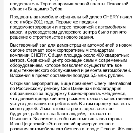
председатель Торгово-промышленной палаты Псковской
области Владимир Зубов.
Продавать автомобили официальный дилер CHERY начал
с сентября 2011 года. Первые же продажи
продемонстрировали интерес псковичей к автомобилям
марки, и руководством дилерского центра было принято
решение о строительстве нового здания.
Выставочный зал для демонстрации автомобилей в новом
салоне отвечает всем корпоративным стандартам
компании CHERY. Общая площадь около 400 квадратных
метров. Сервисный центр оснащен самым современным
оборудованием, которое позволяет осуществлять все
виды технического обслуживания и ремонта автомобилей.
Вложения в проект составили порядка 5,5 млн. рублей.
Открывая мероприятие, Вице президент Chery International
по Российскому региону Сюй Цзианшэн поблагодарил
собравшихся за поддержку бизнес-проекта. «Надеемся,
что данный дилерский центр сможет оказать качественные
услуги для наших потребителей. В этом городе у нас есть
много друзей. И мы готовы строить здесь светлое
будущее, работать на благо людей», - сказал г-н
Цзианшэн. Значимость события отметил глава города
Иван Цецерский: «Это хороший пример успешного
развития автомобильного бизнеса в городе Пскове. Желаю