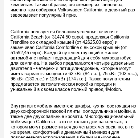
кемпинга». Таким образом, автокемпер из Ганновера,
именно там собирают Volkswagen California, в девятый раз
завоевывает популярный приз.
California пользуется большим успехом: начиная с
California Beach (от 31474,50 евро), продолжая California
Trendline со складной крышей (от 42625,80 евро) и
заканчивая California Comfortline с высокой крышей (от
51592,45 евро). Каждый путешествующий в жилом
автомобиле найдет подходящий для себя микроавтобус
для кемпинга. На выбор предлагаются четыре дизельных
двигателя - четерех- и пятицилиндровые, которые могут
иметь варианты мощности 62 кВт (84 л.с.), 75 кВт (102 л.с.),
96 кВт (130 л.с.) и 128 кВт (174 л.с.). Также покупателям
предлагается автоматическая коробка передач и
уникальный в своём классе полный привод 4Motion.
Внутри автомобиля имеются: шкафы, кухня, состоящая из
двухконфорочной газовой плиты, холодильника и мойки, а
также две двухспальные кровати. Многофункциональный
Volkswagen California - это не только дом на колесах, в
котором могут разместиться до четырех человек, но, в то
же время, комфортный и динамичный минивэн для
повседневного использования в будни и выходные.