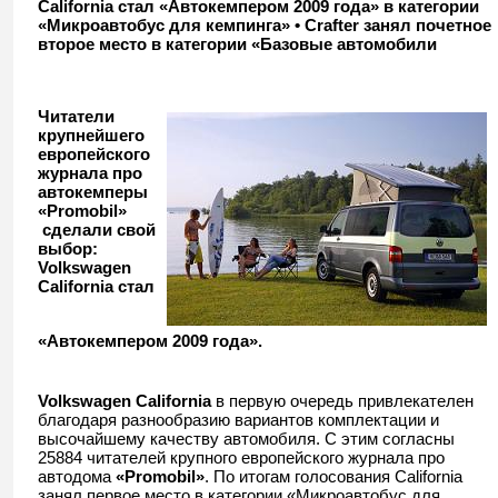
California стал «Автокемпером 2009 года» в категории
«Микроавтобус для кемпинга» • Crafter занял почетное
второе место в категории «Базовые автомобили
Читатели
крупнейшего
европейского
журнала про
автокемперы
«
P
romobil
»
сделали свой
выбор:
Volkswagen
California
стал
«Автокемпером 2009 года».
Volkswagen
California
в первую очередь привлекателен
благодаря разнообразию вариантов комплектации и
высочайшему качеству автомобиля. С этим согласны
25884 читателей крупного европейского журнала про
автодома
«
P
romobil
»
. По итогам голосования California
занял первое место в категории «Микроавтобус для