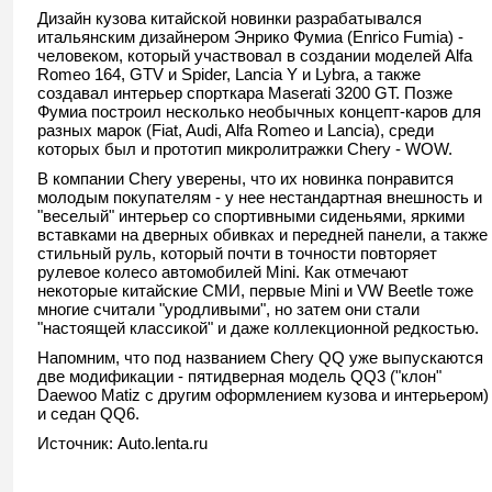
Дизайн кузова китайской новинки разрабатывался
итальянским дизайнером Энрико Фумиа (Enrico Fumia) -
человеком, который участвовал в создании моделей Alfa
Romeo 164, GTV и Spider, Lancia Y и Lybra, а также
создавал интерьер спорткара Maserati 3200 GT. Позже
Фумиа построил несколько необычных концепт-каров для
разных марок (Fiat, Audi, Alfa Romeo и Lancia), среди
которых был и прототип микролитражки Chery - WOW.
В компании Chery уверены, что их новинка понравится
молодым покупателям - у нее нестандартная внешность и
"веселый" интерьер со спортивными сиденьями, яркими
вставками на дверных обивках и передней панели, а также
стильный руль, который почти в точности повторяет
рулевое колесо автомобилей Mini. Как отмечают
некоторые китайские СМИ, первые Mini и VW Beetle тоже
многие считали "уродливыми", но затем они стали
"настоящей классикой" и даже коллекционной редкостью.
Напомним, что под названием Chery QQ уже выпускаются
две модификации - пятидверная модель QQ3 ("клон"
Daewoo Matiz с другим оформлением кузова и интерьером)
и седан QQ6.
Источник: Auto.lenta.ru