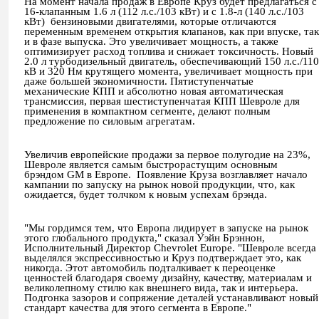
На момент начала продаж в Европе Круз будет предлагаться с
16-клапанным 1.6 л (112 л.с./103 кВт) и с 1.8-л (140 л.с./103
кВт)
бензиновыми двигателями, которые отличаются
переменным временем открытия клапанов, как при впуске, так
и в фазе выпуска. Это увеличивает мощность, а также
оптимизирует расход топлива и снижает токсичность. Новый
2.0 л турбодизельный двигатель, обеспечивающий 150 л.с./110
кВ и 320 Нм крутящего момента, увеличивает мощность при
даже большей экономичности. Пятиступенчатые
механические КПП и абсолютно новая автоматическая
трансмиссия, первая шестиступенчатая КПП Шевроле для
применения в компактном сегменте, делают полным
предложение по силовым агрегатам.
Увеличив европейские продажи за первое полугодие на 23%,
Шевроле является самым быстрорастущим основным
брэндом
GM
в Европе.
Появление Круза возглавляет начало
кампании по запуску на рынок новой продукции, что, как
ожидается, будет толчком к новым успехам брэнда.
"Мы гордимся тем, что Европа лидирует в запуске на рынок
этого глобального продукта," сказал Уэйн Брэннон,
Исполнительный Директор
Chevrolet
Europe
. "Шевроле всегда
выделялся экспрессивностью и Круз подтверждает это, как
никогда. Этот автомобиль подталкивает к переоценке
ценностей благодаря своему дизайну, качеству, материалам и
великолепному стилю как внешнего вида, так и интерьера.
Подгонка зазоров и сопряжение деталей устанавливают новый
стандарт качества для этого сегмента в Европе
."