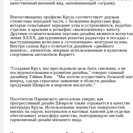
качественный внешний вид, напоминающий «огранку.
Впечатляющему профилю Круза соответствует дерзкая
стилистика передней части, с большими корпусами фар,
которые охватывают передние углы и устремляются, подобно
стрелам, к крыльям и рельефно «вылепленному» капоту.
Другими отличительными чертами дизайна являются вогнутая
линия ХХХХ, двухуровневая решетка радиатора и посадка с
выступающими колесами и «утопленным» контуром кузова.
Внутри салона Круз отличается дизайном «двойного
кокпита», элементом, впервые использованным в культовом
спортивном автомобиле Корветт.
"
Создавая Круз, мы преследовали цель быть смелыми, а не
последовательными в развитии дизайна
,"
говорит главный
дизайнер Тэйван Ким.
"Мы хотели осуществить большой шаг
вперед, сделав серьезное заявление в области дизайна
продукции Шевроле в мировом масштабе."
Посетители Парижского автосалона увидят, как
прогрессивный дизайн Шевроле также отражается в качестве
интерьера Круза. Использование зернистых поверхностей,
мягких на ощупь материалов и матовых панелей для отделки
обеспечивает атмосферу качества, повторяющую чистый,
гармоничный дизайн внешнего вида.