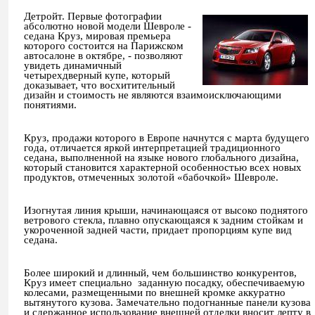
Детройт. Первые фотографии
абсолютно новой модели Шевроле -
седана Круз, мировая премьера
которого состоится на Парижском
автосалоне в октябре, - позволяют
увидеть динамичный
четырехдверный купе, который
доказывает, что восхитительный
дизайн и стоимость не являются взаимоисключающими
понятиями.
Круз, продажи которого в Европе начнутся с марта будущего
года, отличается яркой интерпретацией традиционного
седана, выполненной на языке нового глобального дизайна,
который становится характерной особенностью всех новых
продуктов, отмеченных золотой «бабочкой» Шевроле.
Изогнутая линия крыши, начинающаяся от высоко поднятого
ветрового стекла, плавно опускающаяся к задним стойкам и
укороченной задней части, придает пропорциям купе вид
седана.
Более широкий и длинный, чем большинство конкурентов,
Круз имеет специально
заданную посадку, обеспечиваемую
колесами, размещенными по внешней кромке аккуратно
вытянутого кузова. Замечательно подогнанные панели кузова
и сдержанное использование внешней отделки вносит лепту в