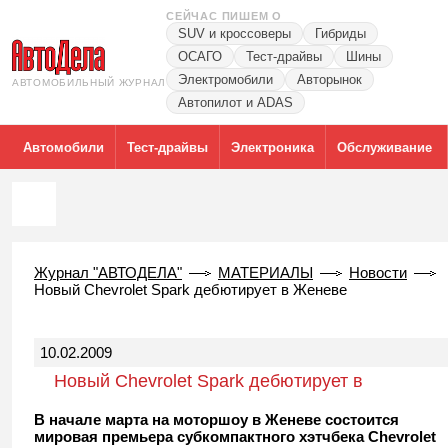
СЕЙЧАС ПИШЕМ О
SUV и кроссоверы
Гибриды
ОСАГО
Тест-драйвы
Шины
Электромобили
Авторынок
АВТОМОБИЛЬНЫЙ ЖУРНАЛ
Автопилот и ADAS
Автомобили
Тест-драйвы
Электроника
Обслуживание
Журнал "АВТОДЕЛА"
МАТЕРИАЛЫ
Новости
Новый Chevrolet Spark дебютирует в Женеве
10.02.2009
Новый Chevrolet Spark дебютирует в
Женеве
В начале марта на моторшоу в Женеве состоится
мировая премьера субкомпактного хэтчбека Chevrolet