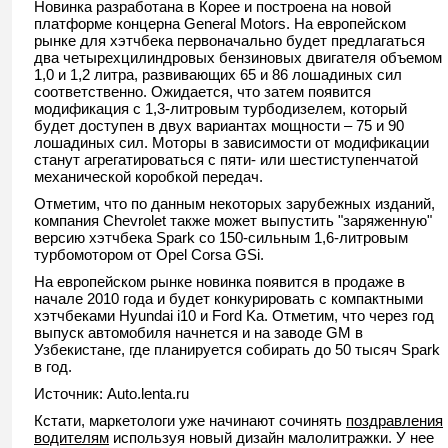
Новинка разработана в Корее и построена на новой
платформе концерна General Motors. На европейском
рынке для хэтчбека первоначально будет предлагаться
два четырехцилиндровых бензиновых двигателя объемом
1,0 и 1,2 литра, развивающих 65 и 86 лошадиных сил
соответственно. Ожидается, что затем появится
модификация с 1,3-литровым турбодизелем, который
будет доступен в двух вариантах мощности – 75 и 90
лошадиных сил. Моторы в зависимости от модификации
станут агрегатироваться с пяти- или шестиступенчатой
механической коробкой передач.
Отметим, что по данным некоторых зарубежных изданий,
компания Chevrolet также может выпустить "заряженную"
версию хэтчбека Spark со 150-сильным 1,6-литровым
турбомотором от Opel Corsa GSi.
На европейском рынке новинка появится в продаже в
начале 2010 года и будет конкурировать с компактными
хэтчбеками Hyundai i10 и Ford Ka. Отметим, что через год
выпуск автомобиля начнется и на заводе GM в
Узбекистане, где планируется собирать до 50 тысяч Spark
в год.
Источник: Auto.lenta.ru
Кстати, маркетологи уже начинают сочинять
поздравления
водителям
используя новый дизайн малолитражки. У нее