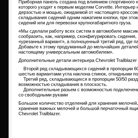
Приборная панель создана под влиянием спортивного на
которого уходят к первым моделям Corvette. Интерьер н
дерзостью и мощью, ожидаемой от настоящего кроссове
складывания сидений одним нажатием кнопки, при этом
сидений или для перевозки крупногабаритного груза.
«Мы сделали работу всех систем в автомобиле максим
сообразить, как, например, сконфигурировать сидения, - 
«урезанный вариант», а полноценный третий ряд, где 
Добавьте к этому продуманный до мельчайших деталей и
настоящему универсальным автомобилем».
Дополнительные детали интерьера Chevrolet Trailblazer
Второй ряд складывающихся сидений в пропорции 60/
шестью вариантами угла наклона спинок, откидными п
Третий ряд, складывающихся в пропорции 50/50 разде
возможностью складывания в плоскость.
Дополнительные разьем с возможностью подключения U
со свободными руками
Большое количество отделений для хранения мелочей,
хранения важных мелочей и большой перчаточный ящи
Chevrolet Trailblazer.