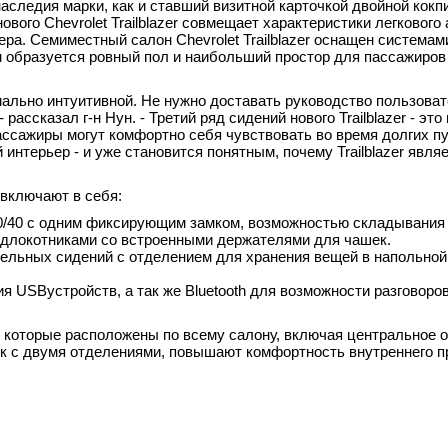
следия марки, как и ставший визитной карточкой двойной кокпи
ового Chevrolet Trailblazer совмещает характеристики легкового
ра. Семиместный салон Chevrolet Trailblazer оснащен системам
 образуется ровный пол и наибольший простор для пассажиров 
ально интуитивной. Не нужно доставать руководство пользоват
рассказал г-н Нун. - Третий ряд сидений нового Trailblazer - это 
пассажиры могут комфортно себя чувствовать во время долгих п
нтерьер - и уже становится понятным, почему Trailblazer являе
 включают в себя:
40 с одним фиксирующим замком, возможностью складывания 
одлокотниками со встроенными держателями для чашек.
льных сидений с отделением для хранения вещей в напольной
SBустройств, а так же Bluetooth для возможности разговоро
 которые расположены по всему салону, включая центральное 
к с двумя отделениями, повышают комфортность внутреннего п