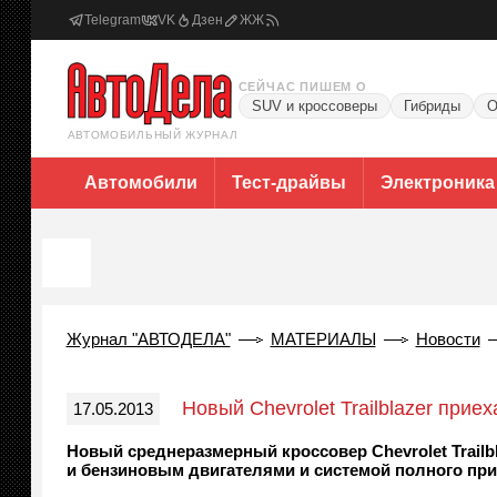
Telegram
VK
Дзен
ЖЖ
СЕЙЧАС ПИШЕМ О
SUV и кроссоверы
Гибриды
О
АВТОМОБИЛЬНЫЙ ЖУРНАЛ
Автомобили
Тест-драйвы
Электроника
Журнал "АВТОДЕЛА"
МАТЕРИАЛЫ
Новости
Новый Chevrolet Trailblazer прие
17.05.2013
Новый среднеразмерный кроссовер Chevrolet Trail
и бензиновым двигателями и системой полного при