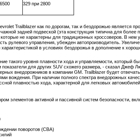
 6500
329 при 2800
olet Trailblazer как по дорогам, так и бездорожью является п
ычажной задней подвеской (эта конструкция типична для более
, которые не характерны для традиционных кроссоверов. В нем 
ость рулевого управления, убежден автопроизводитель. Увелич
ой характеристикой в условиях бездорожья в дополнение к хорош
ние такого уровня плавности хода и управляемости, который бы
 показатели для других SUV схожего размера, - сказал Джеф Люк
рных внедорожников в компании GM. Trailblazer будет отвечат
ями вождения. При наличии полного спектра внедорожных качес
ссной плавностью хода, характерной для легковых автомобилей
ором элементов активной и пассивной систем безопасности, вкл
)
ждении поворотов (CBA)
силий