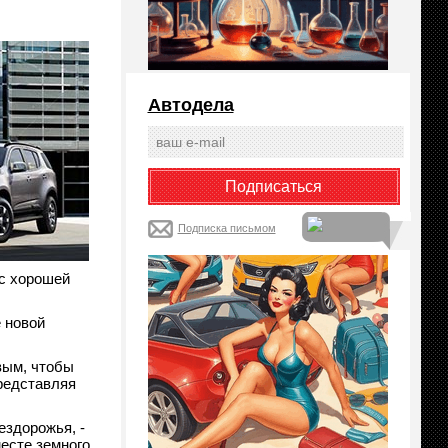
Автодела
Подписка письмом
с хорошей
 новой
вым, чтобы
представляя
ездорожья, -
месте земного