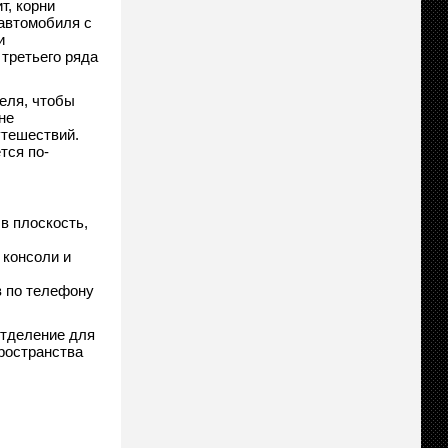
т, корни
 автомобиля с
и
третьего ряда
еля, чтобы
не
утешествий.
тся по-
в плоскость,
 консоли и
в по телефону
отделение для
ространства