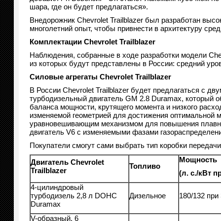
шара, где он будет предлагаться».
Внедорожник Chevrolet Trailblazer был разработан вы
многолетний опыт, чтобы привнести в архитектуру сре
Комплектации Chevrolet Trailblazer
Наблюдения, собранные в ходе разработки модели Chevr
из которых будут представлены в России: средний уров
Силовые агрегаты Chevrolet Trailblazer
В России Chevrolet Trailblazer будет предлагаться с
турбодизельный двигатель GM 2.8 Duramax, который о
баланса мощности, крутящего момента и низкого расхо
изменяемой геометрией для достижения оптимальной мо
уравновешивающим механизмом для повышения плавност
двигатель V6 с изменяемыми фазами газораспределени
Покупатели смогут сами выбрать тип коробки передач
Мощность
Двигатель
Chevrolet
Топливо
Trailblazer
(л. с./кВт п
4-цилиндровый
турбодизель 2,8 л DOHC
Дизельное
180/132 при
Duramax
V-образный, 6