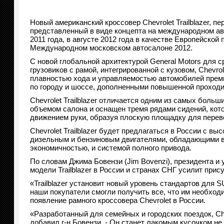
Новый американский кроссовер Chevrolet Trailblazer, п
представленный в виде концепта на международном ав
2011 года, в августе 2012 года в качестве Европейско
Международном московском автосалоне 2012.
С новой глобальной архитектурой General Motors для 
грузовиков с рамой, интегрированной с кузовом, Chevrole
плавностью хода и управляемостью автомобилей прем
по городу и шоссе, дополненными повышенной проход
Chevrolet Trailblazer отличается одним из самых больш
объемом салона и оснащен тремя рядами сидений, ко
движением руки, образуя плоскую площадку для перево
Chevrolet Trailblazer будет предлагаться в Росcии с в
дизельным и бензиновым двигателями, обладающими в
экономичностью, и системой полного привода.
По словам Джима Бовензи (Jim Bovenzi), президента и
модели Trailblazer в России и странах СНГ усилит при
«Trailblazer установит новый уровень стандартов для
наши покупатели смогли получить все, что им необход
появление рамного кроссовера Chevrolet в России.
«Разработанный для семейных и городских поездок, Chev
добавил г-н Бовензи. - Он станет лакомым кусочком не