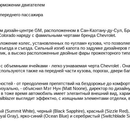
рможении двигателем
переднего пассажира
ом дизайн-центре GM, расположенном в Сан-Каэтану-ду-Сул, Бр
olorado наряду с фамильными чертами бренда Chevrolet.
положение колес, установленных по «углам» кузова, что позволя
въезда и съезда. Сильный изгиб капота по задумке дизайнеров
блик, а высоко расположенные двойные фары прожекторного тип
 объемными ячейками - легко узнаваемая черта Chevrolet . Он
ользуются также на передней части кузова, порогах, двери ба
ностей - от преодоления препятствий на бездорожье до комфорт
зуально, - объяснил Мэт Нун (Matt Noone), директор по дизайну 
 в тоже время автомобиль имеет элегантный внешний вид, хара
ilblazer выглядит эффектно, с изящными элементами отделки, 
ый (Summit White), черный (Black Sapphire), красный (Sizzle Red)
yal Gray), ярко-синий (Ocean Blue) и серебристый (Switchblade Sil