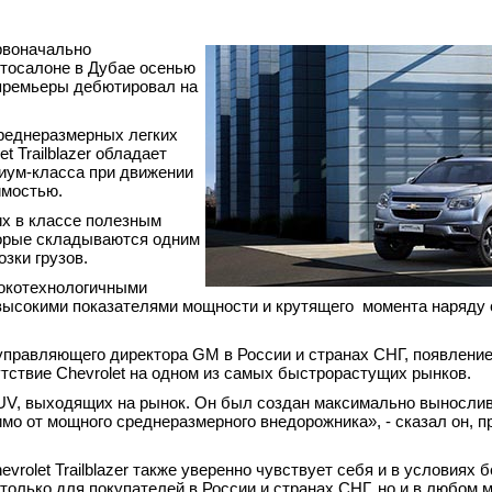
ервоначально
тосалоне в Дубае осенью
й премьеры дебютировал на
среднеразмерных легких
t Trailblazer обладает
иум-класса при движении
имостью.
их в классе полезным
торые складываются одним
зки грузов.
ысокотехнологичными
ысокими показателями мощности и крутящего момента наряду 
 управляющего директора GM в России и странах СНГ, появление
сутствие Chevrolet на одном из самых быстрорастущих рынков.
 SUV, выходящих на рынок. Он был создан максимально выносли
имо от мощного среднеразмерного внедорожника», - сказал он, 
rolet Trailblazer также уверенно чувствует себя и в условиях б
 только для покупателей в России и странах СНГ, но и в любом 