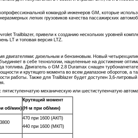
сокопрофессиональной командой инженеров GM, которые использ
днеразмерных легких грузовиков качества пассажирских автомоб
olet Trailblazer, привели к созданию нескольких уровней компл
ень LT и топовая версия LTZ.
 двумя двигателями: дизельным и бензиновым. Новый четырехцил
бъединяет в себе технологии, нацеленные на достижение оптим
да топлива. Двигатель о GM 2.8 Duramax снащен турбонагнетат
щности и крутящего момента во всем диапазоне оборотов, а т
и работы. Также для Trailblazer будет доступен 3,6-литровый
я.
и: пятиступенчатую механическую или шестиступенчатую автом
Крутящий момент
ри об/мин)
(Н·м при об/мин)
470 при 1600 (АКП)
 3800
440 при 1600 (МКП)