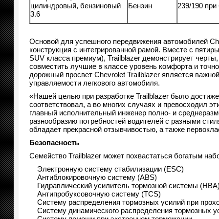
цилиндровый, бензиновый
Бензин
239/190 при
3.6
Основой для успешного передвижения автомобилей Chevr
конструкция с интегрированной рамой. Вместе с пятир
SUV класса премиум), Trailblazer демонстрирует черты
совместить лучшие в классе уровень комфорта и точн
дорожный просвет Chevrolet Trailblazer является важн
управляемости легкового автомобиля.
«Нашей целью при разработке Trailblazer было достиже
соответствовал, а во многих случаях и превосходил эти
главный исполнительный инженер полно- и среднеразме
разнообразию потребностей водителей с разными стил
обладает прекрасной отзывчивостью, а также первокла
Безопасность
Семейство Trailblazer может похвастаться богатым наб
Электронную систему стабилизации (ESC)
Антиблокировочную систему (ABS)
Гидравлический усилитель тормозной системы (HBA
Антипробуксовочную систему (TCS)
Систему распределения тормозных усилий при прохо
Систему динамического распределения тормозных у
Систему помощи при экстренном торможении