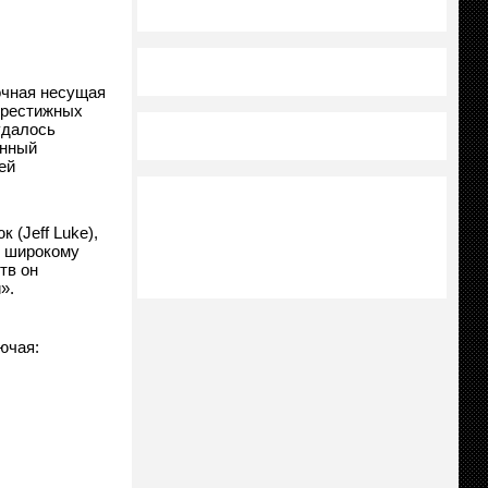
рочная несущая
 престижных
удалось
енный
ей
 (Jeff Luke),
ь широкому
тв он
».
ючая: