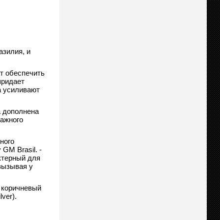
азилия, и
ет обеспечить
 придает
а усиливают
а дополнена
гажного
ного
GM Brasil. -
ктерный для
вызывая у
, коричневый
ver).