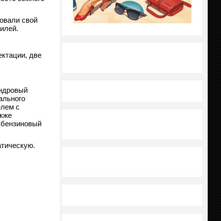
овали свой
илей.
ектации, две
индровый
ального
елем с
акже
 бензиновый
атическую.