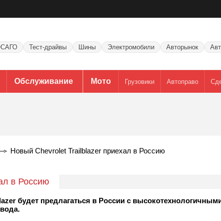
САГО
Тест-драйвы
Шины
Электромобили
Авторынок
Авт
Обслуживание
Мото
Грузовики
Автоправо
Сд
Новый Chevrolet Trailblazer приехал в Россию
хал в Россию
blazer будет предлагаться в Росcии с высокотехнологичны
вода.