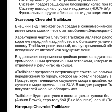
Систему, предотвращающую блокировку колес при то
Систему помощи на спусках и подъемах (HDC/HSA)
Фронтальные подушки безопасности для водителя и 
Экстерьер Chevrolet Trailblazer
Внешний вид Trailblazer был создан в южноамериканск
имеет много схожих черт с автомобилем-«близнецом» C
Характерной чертой Chevrolet Trailblazer является рас
короткие передний и задний свесы с большими углами 
новому Trailblazer решительный, целеустремленный о
исходящее от автомобиля ощущение мощи.
Выдающаяся современная двойная решетка радиатора с
хромированными декоративными вставками, которые исп
отделения и рейлингах на крыше.
«Trailblazer предлагает потрясающее сочетание возмож
передвижения по городу, которое мы хотели передать ви
Присутствует очевидное ощущение мощи в дизайне, но
лучших в мире премиальных SUV. В каждом ракурсе Tra
покупателей желание обладать им».
Trailblazer будет доступен в восмьи цветах кузова: бел
(Auburn Brown), серо-голубой (Blue Mountain), серый (Ro
Интерьер Chevrolet Trailblazer