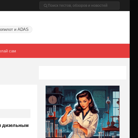
опилот и ADAS
елай сам
ми дизельным