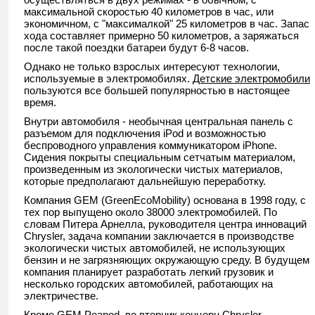
максимальной скоростью 40 километров в час, или
экономичном, с "максималкой" 25 километров в час. Запас
хода составляет примерно 50 километров, а заряжаться
после такой поездки батареи будут 6-8 часов.
Однако не только взрослых интересуют технологии,
используемые в электромобилях.
Детские электромобили
пользуются все большей популярностью в настоящее
время.
Внутри автомобиля - необычная центральная панель с
разъемом для подключения iPod и возможностью
беспроводного управления коммуникатором iPhone.
Сидения покрыты специальным сетчатым материалом,
произведенным из экологически чистых материалов,
которые предполагают дальнейшую переработку.
Компания GEM (GreenEcoMobility) основана в 1998 году, с
тех пор выпущено около 38000 электромобилей. По
словам Питера Арнелла, руководителя центра инноваций
Chrysler, задача компании заключается в производстве
экологически чистых автомобилей, не использующих
бензин и не загрязняющих окружающую среду. В будущем
компания планирует разработать легкий грузовик и
несколько городских автомобилей, работающих на
электричестве.
Кроме GEM Peapod, во вторник концерн Chrysler