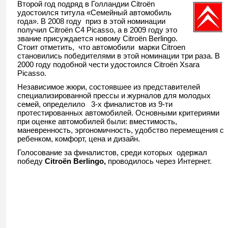
Второй год подряд в Голландии Citroёn
удостоился титула «Семейный автомобиль
года». В 2008 году приз в этой номинации
получил Citroёn C4 Picasso, а в 2009 году это
звание присуждается новому Citroёn Berlingo.
Стоит отметить, что автомобили марки Citroen
становились победителями в этой номинации три раза. В
2000 году подобной чести удостоился Citroёn Xsara
Picasso.
Независимое жюри, состоявшее из представителей
специализированной прессы и журналов для молодых
семей, определило 3-х финалистов из 9-ти
протестированных автомобилей. Основными критериями
при оценке автомобилей были: вместимость,
маневренность, эргономичность, удобство перемещения с
ребенком, комфорт, цена и дизайн.
Голосование за финалистов, среди которых одержал
победу
Citro
ë
n
Berlingo
,
проводилось через Интернет.