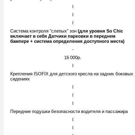
l
l
l
Система контроля "слепых" зон
(для уровня So Chic
включает в себя Датчики парковки в переднем
бампере + система определения доступного места)
-
16 000р.
l
Крепления ISOFIX для детского кресла на задних боковых
сидениях
l
l
l
Передние подушки безопасности водителя и пассажира
l
l