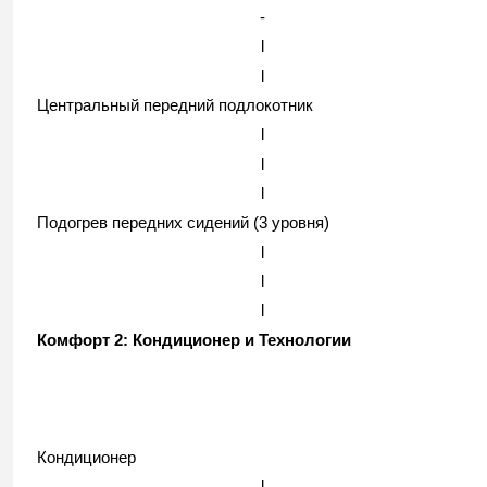
-
l
l
Центральный передний подлокотник
l
l
l
Подогрев передних сидений (3 уровня)
l
l
l
Комфорт 2: Кондиционер и Технологии
Кондиционер
l