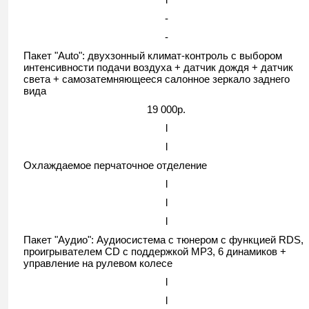
-
-
Пакет "Auto": двухзонный климат-контроль с выбором
интенсивности подачи воздуха + датчик дождя + датчик
света + самозатемняющееся салонное зеркало заднего
вида
19 000р.
l
l
Охлаждаемое перчаточное отделение
l
l
l
Пакет "Аудио": Аудиосистема с тюнером c функцией RDS,
проигрывателем CD с поддержкой MP3, 6 динамиков +
управление на рулевом колесе
l
l