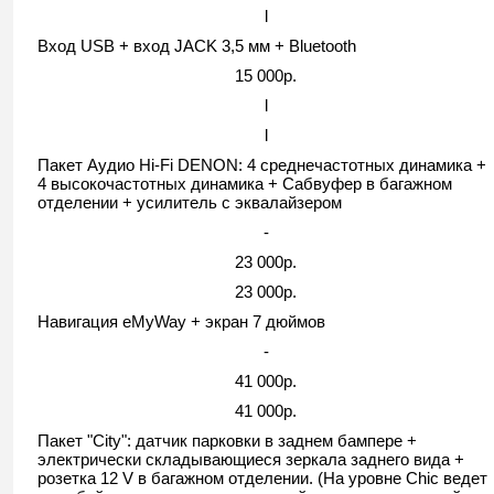
l
Вход USB + вход JACK 3,5 мм + Bluetooth
15 000р.
l
l
Пакет Аудио Hi-Fi DENON: 4 среднечастотных динамика +
4 высокочастотных динамика + Сабвуфер в багажном
отделении + усилитель с эквалайзером
-
23 000р.
23 000р.
Навигация eMyWay + экран 7 дюймов
-
41 000р.
41 000р.
Пакет "City": датчик парковки в заднем бампере +
электрически cкладывающиеся зеркала заднего вида +
розетка 12 V в багажном отделении. (На уровне Chic ведет