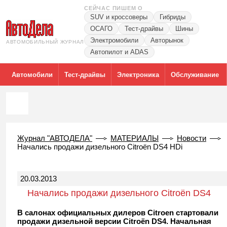
СЕЙЧАС ПИШЕМ О
SUV и кроссоверы
Гибриды
ОСАГО
Тест-драйвы
Шины
Электромобили
Авторынок
АВТОМОБИЛЬНЫЙ ЖУРНАЛ
Автопилот и ADAS
Автомобили
Тест-драйвы
Электроника
Обслуживание
Журнал "АВТОДЕЛА"
МАТЕРИАЛЫ
Новости
Начались продажи дизельного Citroёn DS4 HDi
20.03.2013
Начались продажи дизельного Citroёn DS4
HDi
В салонах официальных дилеров Citroen стартовали
продажи дизельной версии Citroёn DS4. Начальная