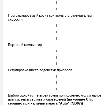
l
l
Программируемый круиз контроль с ограничителем
скорости
l
l
l
Бортовой компьютер
l
l
l
Регулировка цвета подсветки приборов
l
l
l
Выбор одной из четырех групп полифонических сигналов
для системы звуковых оповещений
(на уровне Chic
серийно при наличии пакета "Auto" (NB07))