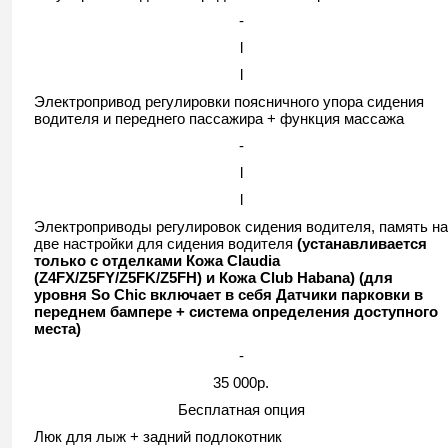
-
l
l
Электропривод регулировки поясничного упора сидения
водителя и переднего пассажира + функция массажа
-
l
l
Электроприводы регулировок сидения водителя, память на
две настройки для сидения водителя
(устанавливается
только с отделками Кожа Claudia
(Z4FX/Z5FY/Z5FK/Z5FH) и Кожа Club Habana) (для
уровня So Chic включает в себя Датчики парковки в
переднем бампере + система определения доступного
места)
-
35 000р.
Бесплатная опция
Люк для лыж + задний подлокотник