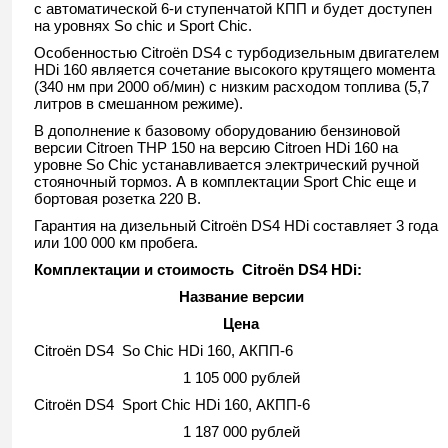
с автоматической 6-и ступенчатой КПП и будет доступен
на уровнях So chic и Sport Chic.
Особенностью Сitroёn DS4
с турбодизельным двигателем
HDi 160 является сочетание высокого крутящего момента
(340 нм при 2000 об/мин) с низким расходом топлива (5,7
литров в смешанном режиме).
В дополнение к базовому оборудованию бензиновой
версии Citroen THP 150 на версию Citroen HDi 160 на
уровне So Chic устанавливается электрический ручной
стояночный тормоз. А в комплектации Sport Chic еще и
бортовая розетка 220 В.
Гарантия на дизельный Citroёn DS4 HDi составляет 3 года
или 100 000 км пробега.
Комплектации и стоимость С
itro
ё
n
DS
4
HDi:
Название версии
Цена
Citroën DS4 So Chic HDi 160, АКПП-6
1 105 000 рублей
Citroën DS4 Sport Chic HDi 160, АКПП-6
1 187 000 рублей