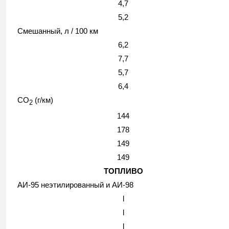
4,7
5,2
Смешанный, л / 100 км
6,2
7,7
5,7
6,4
CO
(г/км)
2
144
178
149
149
ТОПЛИВО
АИ-95 неэтилированный и АИ-98
l
l
l