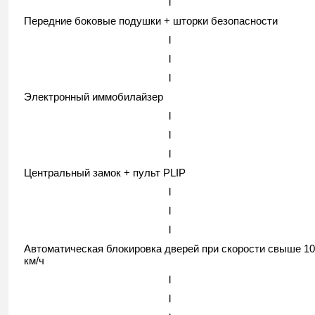
l
Передние боковые подушки + шторки безопасности
l
l
l
Электронный иммобилайзер
l
l
l
Центральный замок + пульт PLIP
l
l
l
Автоматическая блокировка дверей при скорости свыше 10
км/ч
l
l