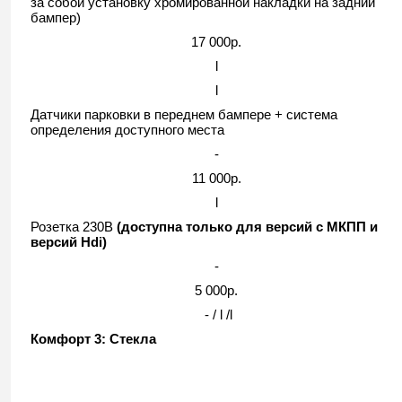
за собой установку хромированной накладки на задний
бампер)
17 000р.
l
l
Датчики парковки в переднем бампере + система
определения доступного места
-
11 000р.
l
Розетка 230В
(доступна только для версий с МКПП и
версий Hdi)
-
5 000р.
- / l /l
Комфорт 3: Стекла