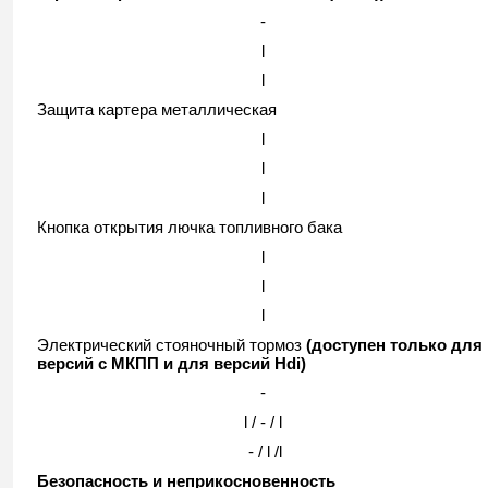
-
l
l
Защита картера металлическая
l
l
l
Кнопка открытия лючка топливного бака
l
l
l
Электрический стояночный тормоз
(доступен только для
версий с МКПП и для версий Hdi)
-
l / - / l
- / l /l
Безопасность и неприкосновенность