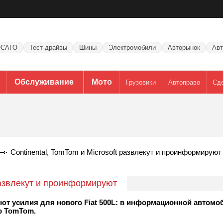
САГО
Тест-драйвы
Шины
Электромобили
Авторынок
Авт
Обслуживание
Мото
Грузовики
Автоправо
Сд
Continental, TomTom и Microsoft развлекут и проинформируют
 развлекут и проинформируют
яют усилия для нового Fiat 500L: в информационной автом
р TomTom.