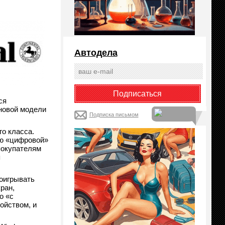
Автодела
ся
новой модели
Подписка письмом
о класса.
лю «цифровой»
покупателям
я
роигрывать
ран,
о «с
ойством, и