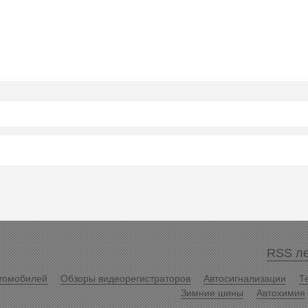
RSS ле
томобилей
Обзоры видеорегистраторов
Автосигнализации
Т
Зимние шины
Автохимия