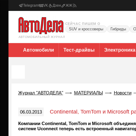
Telegram
VK
Дзен
ЖЖ
СЕЙЧАС ПИШЕМ О
SUV и кроссоверы
Гибриды
О
АВТОМОБИЛЬНЫЙ ЖУРНАЛ
Автомобили
Тест-драйвы
Электроника
Журнал "АВТОДЕЛА"
МАТЕРИАЛЫ
Новости
Continental, TomTom и Microsoft
06.03.2013
Компании Continental, TomTom и Microsoft объедин
системе Uconnect теперь есть встроенный навигато