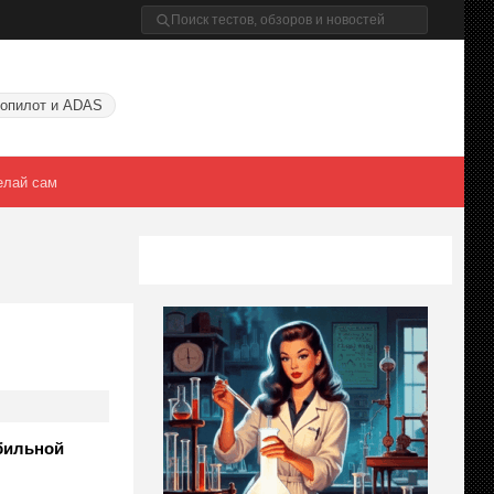
опилот и ADAS
елай сам
обильной