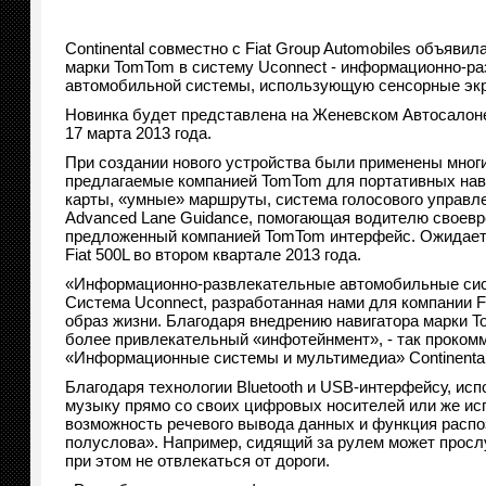
Continental совместно с Fiat Group Automobiles объявил
марки TomTom в систему Uconnect - информационно-ра
автомобильной системы, использующую сенсорные эк
Новинка будет представлена на Женевском Автосалоне,
17 марта 2013 года.
При создании нового устройства были применены многи
предлагаемые компанией TomTom для портативных нави
карты, «умные» маршруты, система голосового управле
Advanced Lane Guidance, помогающая водителю своевр
предложенный компанией TomTom интерфейс. Ожидается
Fiat 500L во втором квартале 2013 года.
«Информационно-развлекательные автомобильные сис
Система Uconnect, разработанная нами для компании 
образ жизни. Благодаря внедрению навигатора марки 
более привлекательный «инфотейнмент», - так проком
«Информационные системы и мультимедиа» Continental
Благодаря технологии Bluetooth и USB-интерфейсу, ис
музыку прямо со своих цифровых носителей или же исп
возможность речевого вывода данных и функция распо
полуслова». Например, сидящий за рулем может просл
при этом не отвлекаться от дороги.