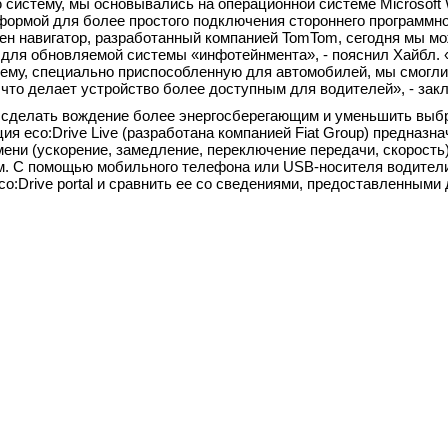
истему, мы основывались на операционной системе Microsoft
формой для более простого подключения стороннего программно
рен навигатор, разработанный компанией TomTom, сегодня мы м
ля обновляемой системы «инфотейнмента», - пояснил Хайбл. 
тему, специально приспособленную для автомобилей, мы смогл
 что делает устройство более доступным для водителей», - зак
ет сделать вождение более энергосберегающим и уменьшить вы
ия eco:Drive Live (разработана компанией Fiat Group) предназн
ени (ускорение, замедление, переключение передачи, скорость)
м. С помощью мобильного телефона или USB-носителя водител
co:Drive portal и сравнить ее со сведениями, предоставленными