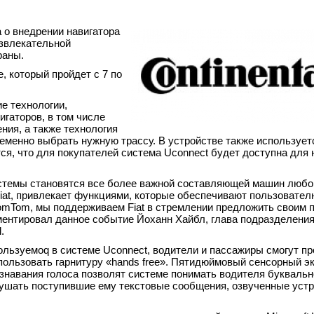
а о внедрении навигатора
звлекательной
раны.
 который пройдет с 7 по
е технологии,
гаторов, в том числе
ния, а также технология
еменно выбрать нужную трассу. В устройстве также использует
, что для покупателей система Uconnect будет доступна для 
темы становятся все более важной составляющей машин любог
Fiat, привлекает функциями, которые обеспечивают пользовате
TomTom, мы поддерживаем Fiat в стремлении предложить своим 
ментировал данное событие Йоханн Хайбл, глава подразделени
.
пользуемоq в системе Uconnect, водители и пассажиры смогут п
ользовать гарнитуру «hands free». Пятидюймовый сенсорный эк
знавания голоса позволят системе понимать водителя буквальн
ушать поступившие ему текстовые сообщения, озвученные устр