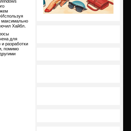
 Windows
го
ожем
«Используя
и максимально
лючил Хайбл.
бросы
ачена для
 и разработки
и, помимо
 другими