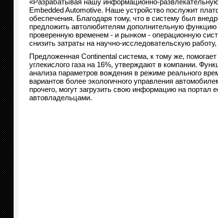
«Разрабатывая нашу информационно-развлекательную с
Embedded Automotive. Наше устройство послужит плат
обеспечения. Благодаря тому, что в систему был внед
предложить автолюбителям дополнительную функцию д
проверенную временем - и рынком - операционную сис
снизить затраты на научно-исследовательскую работу,
Предложенная Continental система, к тому же, помога
углекислого газа на 16%, утверждают в компании. Функц
анализа параметров вождения в режиме реального врем
вариантов более экологичного управления автомобиле
прочего, могут загрузить свою информацию на портал e
автовладельцами.