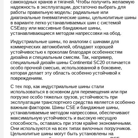
самоходных кранов и тягачей. Чтобы получить желаемую
надежность в эксплуатации, достаточно выбрать для
работы правильную модель: радиальные или
диагональные пневматические шины, цельнолитиые шины
в варианте легко устанавливаемых шин с системой
CSEasy или массивные бандажные шины,
устанавливающиеся методом напрессовки на обод.
Индустриальные шины, по аналогии с шинами для
коммерческих автомобилей, обладают хорошей
устойчивостью к проколам благодаря особенностям
дизайна и специальным смесям. Так, например,
специальный дизайн шины Continental SC20 отличается
особо прочной смесью, использованной в боковине,
которая делает эту область особенно устойчивой к
повреждениям.
С тех пор, как индустриальные шины стали
использоваться в основном для перемещения или при
погрузке особо тяжелых грузов, устойчивость при
эксплуатации транспортного средства является особенно
важным фактором. Шины CSE и бандажные шины,
устанавливаемые методом напрессовки, обеспечивают
максимальную устойчивость и высокую несущую
способность, оставаясь при этом крайне экономичными.
Они используются на всех типах вилочных погрузчиков.
Цельнолитые шины могут быть установлены на