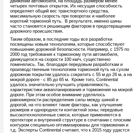
движении автомобиля, на площадь размером менее
четырех почтовых открыток. Их несущая способность
определяет общий вес транспортного средства,
максимальную скорость при поворотах и наиболее
короткий тормозной путь. В результате, именно шины
часто становятся решающим фактором в предотвращении
дорожного происшествия.
Таким образом, в последние годы все разработки
посвящены новым технологиям, которые способствуют
повышению дорожной безопасности. Например, с 1975 по
2000 год требования к тормозному пути автомобиля,
движущегося на скорости 100 км/ч, существенно
поменялись. Так, благодаря передовым разработкам и
производственным технологиям тормозной путь на сухом
дорожном покрытии удалось сократить с 55 м до 26 м, а на
мокрой дороге - с 85 до 65 м. Кроме того, Continental
удалось значительно улучшить управляемость,
характеристики аквапланирования и торможения на мокрой
дороге. При этом особое внимание уделялось
равномерности распределения силы между шиной и
дорогой, на что влияют такие факторы, как улучшение
размеров и однородности контактной зоны; передовые
высокотехнологичные смеси, которые применяются в
протекторе и внутренней структуре в сочетании с плоским
контуром специально оптимизированы для торможения и
т.д. Эксперты Continental считают, что к 2015 году удастся