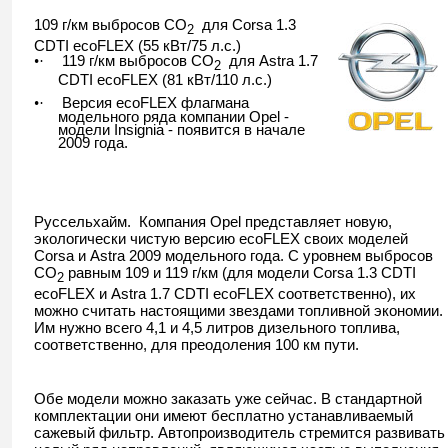
109 г/км выбросов
CO
для
Corsa
1.3
2
CDTI
ecoFLEX
(55 кВт/75 л.с.)
119 г/км выбросов
CO
для
Astra
1.7
•·
2
CDTI
ecoFLEX
(81 кВт/110 л.с.)
Версия
ecoFLEX
флагмана
•·
модельного ряда компании
Opel
-
модели
Insignia
- появится в начале
2009 года.
Руссельхайм.
Компания
Opel
представляет новую,
экологически чистую версию
ecoFLEX
своих моделей
Corsa
и
Astra
2009 модельного года. С уровнем выбросов
CO
равным 109 и 119 г/км (для модели
Corsa
1.3
CDTI
2
ecoFLEX
и
Astra
1.7
CDTI
ecoFLEX
соответственно), их
можно считать настоящими звездами топливной экономии.
Им нужно всего 4,1 и 4,5 литров дизельного топлива,
соответственно, для преодоления 100 км пути.
Обе модели можно заказать уже сейчас. В стандартной
комплектации они имеют бесплатно устанавливаемый
сажевый фильтр. Автопроизводитель стремится развивать