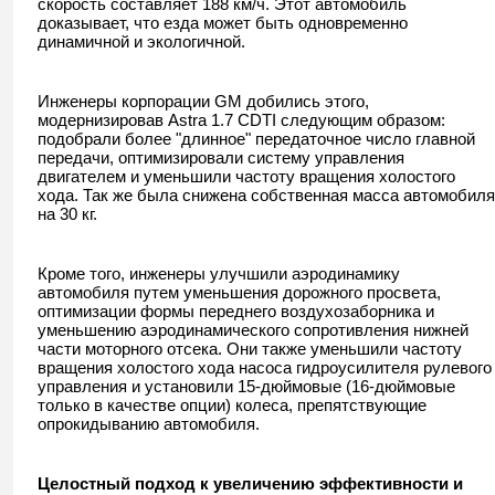
скорость составляет 188 км/ч. Этот автомобиль
доказывает, что езда может быть одновременно
динамичной и экологичной.
Инженеры корпорации
GM
добились этого,
модернизировав
Astra
1.7
CDTI
следующим образом:
подобрали более "длинное" передаточное число главной
передачи, оптимизировали систему управления
двигателем и уменьшили частоту вращения холостого
хода. Так же была снижена собственная масса автомобиля
на 30 кг.
Кроме того, инженеры улучшили аэродинамику
автомобиля путем уменьшения дорожного просвета,
оптимизации формы переднего воздухозаборника и
уменьшению аэродинамического сопротивления нижней
части моторного отсека. Они также уменьшили частоту
вращения холостого хода насоса гидроусилителя рулевого
управления и установили 15-дюймовые (16-дюймовые
только в качестве опции) колеса, препятствующие
опрокидыванию автомобиля.
Целостный подход к увеличению эффективности и