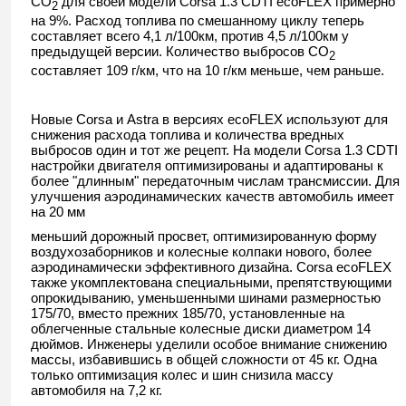
CO
для своей модели
Corsa
1.3
CDTI
ecoFLEX
примерно
2
на 9%. Расход топлива по смешанному циклу теперь
составляет всего 4,1 л/100км, против 4,5 л/100км у
предыдущей версии. Количество выбросов
CO
2
составляет 109 г/км, что на 10 г/км меньше, чем раньше.
Новые
Corsa
и
Astra
в версиях
ecoFLEX
используют для
снижения расхода топлива и количества вредных
выбросов один и тот же рецепт. На модели
Corsa
1.3
CDTI
настройки двигателя оптимизированы и адаптированы к
более "длинным" передаточным числам трансмиссии. Для
улучшения аэродинамических качеств автомобиль имеет
на 20 мм
меньший дорожный просвет, оптимизированную форму
воздухозаборников и колесные колпаки нового, более
аэродинамически эффективного дизайна.
Corsa
ecoFLEX
также укомплектована специальными, препятствующими
опрокидыванию, уменьшенными шинами размерностью
175/70, вместо прежних 185/70, установленные на
облегченные стальные колесные диски диаметром 14
дюймов. Инженеры уделили особое внимание снижению
массы, избавившись в общей сложности от 45 кг. Одна
только оптимизация колес и шин снизила массу
автомобиля на 7,2 кг.