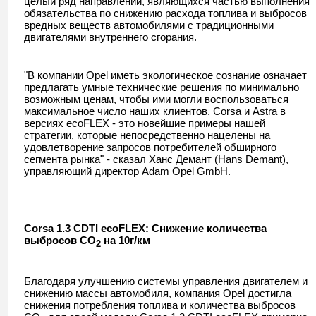
целый ряд направлений, являющихся частью выполнения
обязательства по снижению расхода топлива и выбросов
вредных веществ автомобилями с традиционными
двигателями внутреннего сгорания.
"В компании
Opel
иметь экологическое сознание означает
предлагать умные технические решения по минимально
возможным ценам, чтобы ими могли воспользоваться
максимальное число наших клиентов.
Corsa
и
Astra
в
версиях
ecoFLEX
- это новейшие примеры нашей
стратегии, которые непосредственно нацелены на
удовлетворение запросов потребителей обширного
сегмента рынка" - сказал Ханс Демант (
Hans
Demant
),
управляющий директор
Adam
Opel
GmbH
.
Corsa
1.3
CDTI
ecoFLEX
: Снижение количества
выбросов
CO
на 10г/км
2
Благодаря улучшению системы управления двигателем и
снижению массы автомобиля, компания
Opel
достигла
снижения потребления топлива и количества выбросов