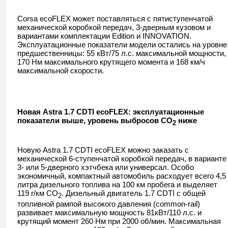
Corsa
ecoFLEX
может поставляться с пятиступенчатой
механической коробкой передач, 3-дверным кузовом и
вариантами комплектации
Edition
и
INNOVATION
.
Эксплуатационные показатели модели остались на уровне
предшественницы: 55 кВт/75 л.с. максимальной мощности,
170 Нм максимального крутящего момента и 168 км/ч
максимальной скорости.
Новая
Astra
1.7
CDTI
ecoFLEX
: эксплуатационные
показатели выше, уровень выбросов
CO
ниже
2
Новую
Astra
1.7
CDTI
ecoFLEX
можно заказать с
механической 6-ступенчатой коробкой передач, в варианте
3- или 5-дверного хэтчбека или универсал. Особо
экономичный, компактный автомобиль расходует всего 4,5
литра дизельного топлива на 100 км пробега и выделяет
119 г/км СО
. Дизельный двигатель 1.7
CDTI
с общей
2
топливной рампой высокого давления (
common
-
rail
)
развивает максимальную мощность 81кВт/110
л.с. и
крутящий момент 260
Нм при 2000 об/мин. Максимальная