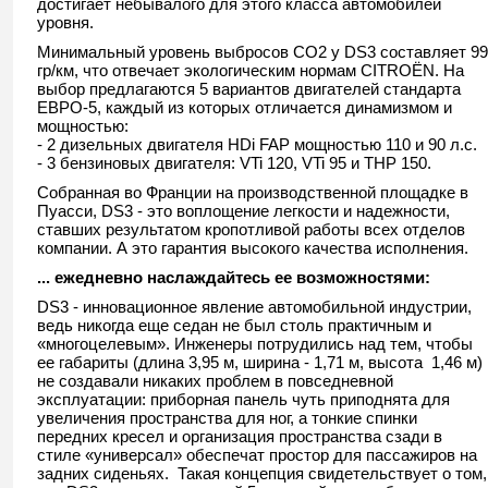
достигает небывалого для этого класса автомобилей
уровня.
Минимальный уровень выбросов CO2 у DS3 составляет 99
гр/км, что отвечает экологическим нормам CITROËN. На
выбор предлагаются 5 вариантов двигателей стандарта
ЕВРО-5, каждый из которых отличается динамизмом и
мощностью:
- 2 дизельных двигателя HDi FAP мощностью 110 и 90 л.с.
- 3 бензиновых двигателя: VTi 120, VTi 95 и THP 150.
Собранная во Франции на производственной площадке в
Пуасси, DS3 - это воплощение легкости и надежности,
ставших результатом кропотливой работы всех отделов
компании. А это гарантия высокого качества исполнения.
... ежедневно наслаждайтесь ее возможностями:
DS3 - инновационное явление автомобильной индустрии,
ведь никогда еще седан не был столь практичным и
«многоцелевым». Инженеры потрудились над тем, чтобы
ее габариты (длина 3,95 м, ширина - 1,71 м, высота 1,46 м)
не создавали никаких проблем в повседневной
эксплуатации: приборная панель чуть приподнята для
увеличения пространства для ног, а тонкие спинки
передних кресел и организация пространства сзади в
стиле «универсал» обеспечат простор для пассажиров на
задних сиденьях. Такая концепция свидетельствует о том,