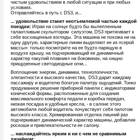
чистым удовольствием в любой ситуации и при любых
условиях.
Отправляйтесь в путь с DS3, и...
... удовольствие станет неотъемлемой частью каждой
поездки:
Играя на солнце будто бы вылепленным
талантливым скульптором силуэтом, DS3 притягивает к
себе восхищенные взгляды. Эта машина не похожа ни на
одну другую, характерные линии выделяют ее из «серой
массы»: только посмотрите на ее будто парящую в
воздухе крышу, на подчеркивающий ее динамичный
характер «акулий плавник» на боковинах, на хищно
прищуренные светодиодные огни...
Воплощение энергии, динамики, технологичности,
элегантности и высокого качества, DS3 дарит каждому
пассажиру и водителю богатую палитру ощущений. Тонко
продуманное решение приборной панели с индикаторами
конической формы, расположенные для создания
максимального комфорта педали и коробка передач,
низкая посадка и удобные кресла, - в салоне этого
автомобиля любой водитель почувствует себя пилотом
высокого класса. Хромированная отделка лишний раз
подчеркивает динамический характер машины, добавляя
роскоши и привлекательности ее салону.
... наслаждайтесь ярким и ни с чем не сравнимым
дизайном: