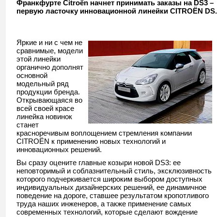
Франкфурте Citroёn начнет принимать заказы на DS3 –
первую ласточку инновационной линейки CITROËN DS.
Яркие и ни с чем не
сравнимые, модели
этой линейки
органично дополнят
основной
модельный ряд
продукции бренда.
Открывающаяся во
всей своей красе
линейка новинок
станет
красноречивым воплощением стремления компании
CITROËN к применению новых технологий и
инновационных решений.
Вы сразу оцените главные козыри новой DS3: ее
неповторимый и соблазнительный стиль, эксклюзивность
которого подчеркивается широким выбором доступных
индивидуальных дизайнерских решений, ее динамичное
поведение на дороге, ставшее результатом кропотливого
труда наших инженеров, а также применение самых
современных технологий, которые сделают вождение