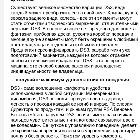
Существует великое множество вариаций DS3, ведь
каждый может преобразить ее на свой вкус. Крыша, кузов,
зеркала заднего вида, колеса, - все эти элементы могут
стать объектами творческого выражения, отличительными
чертами DS3. В салоне и вовсе нет пределов для полета
фантазии: приборная доска, рукоятка коробки передач и
многие другие элементы могут быть окрашены в любимый
цвет владельца и отделаны особым материалом.
Предлагая персонифицировать DS3, разработчики уже
подготовили 7 вариантов, каждый из которых отражает
особый стиль жизни и характер. DS3 - это не просто
машина, это способ самовыражения и воплощение
индивидуальности ее владельца.
... получайте максимум удовольствия от вождения:
DS3 - само воплощение комфорта и удобства
использования в любой ситуации. Маневренная и
динамичная, DS3 позволит прочувствовать дорогу, с
легкостью проходя каждый ее изгиб и вираж. По словам
Директора по продуктам и рынкам группы PSA Венсена
Бессона «быть за рулем DS3, значит иметь на кончиках
пальцев чувствительные нити, которые связывают вас с
ее колесами». Ее чуткое к управлению поведение делает
ее крайне маневренной и легкой в управлении, гарантируя
полную безопасность. При этом уровень комфорта