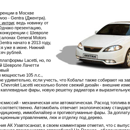
ренции в Москве
oo - Gentra (Джентра).
 интриг
, ведь новинку от
Однако презентацию,
 конкуренции с Шевроле
салонах General Motors
ntra начато в 2013 году,
ся уже в июне. Нижний
сяч рублей.
латформы Lacetti, но, по
ей Шевроле Лачетти
овый
мощностью 105 л.с.,
 не удивительно, если учесть, что Кобальт также собирают на за
Chevrolet Lacetti несколько более свежий дизайн - внешние изм
а каплевидные фары, новую решетку радиатора и выразительну
нсмиссий - механическая или автоматическая. Расход топлива в
П соответственно. Автомобиль отвечает экологическому стандарт
ондиционер, иммобилайзер и противотуманные фары. За доплат
нционным управлением, люк и отделку под дерево.
я АК Узавтосаноат, в своем комментарии отметил, что с выпус