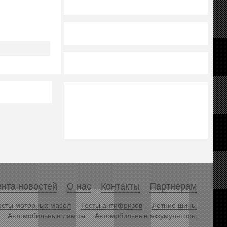
нта новостей
О нас
Контакты
Партнерам
есты моторных масел
Тесты антифризов
Летние шины
Автомобильные лампы
Автомобильные аккумуляторы