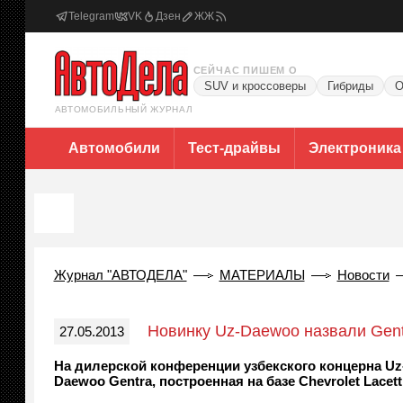
Telegram
VK
Дзен
ЖЖ
СЕЙЧАС ПИШЕМ О
SUV и кроссоверы
Гибриды
О
АВТОМОБИЛЬНЫЙ ЖУРНАЛ
Автомобили
Тест-драйвы
Электроника
Журнал "АВТОДЕЛА"
МАТЕРИАЛЫ
Новости
Новинку Uz-Daewoo назвали Gent
27.05.2013
На дилерской конференции узбекского концерна U
Daewoo Gentra, построенная на базе Chevrolet Lacetti