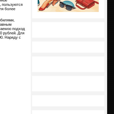
нное
, пользуются
для более
обилями,
главным
Daewoo подход
0 рублей. Для
00. Наряду с