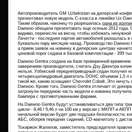
Автопроизводитель GM Uzbekistan на дилерской конфе
презентовал новую модель С-класса в линейке Uz-Daew
Таким образом, наконец-то разрешилась
одна из долгих
Daewoo обещали презентовать еще осенью 2012 года. 
видимо, перенесли на весну, чтобы избежать ненужной
Лачетти - последняя партия автомобилей разошлась в 
буквально пару месяцев назад. Производство Daewoo Ge
а прием заявок на новинку в дилерских центрах начнет
ценовой порог седана в базовой комплектации - 399 ты
Daewoo Gentra создана на базе проверенной временем п
заверениям производителя, считать Дэу Джентра копи
нельзя. Узбекский переднеприводный седан получил н
четырехцилиндровый двигатель DOHC объемом 1,5 л и 
такой же, каким оснащают Chevrolet Cobalt. Это ничуть
Daewoo. Кроме того, Daewoo Gentra отличает от донора 
затронули переднюю часть модели и новинка получил
бампера с противотуманными фарами.
На Daewoo Gentra будут устанавливаться два типа тра
цикле - 8,46 / 9,46 л на 100 км у версии с МКПП и АКП
начальной версии будет две подушки безопасности, к
АБС, обогрев передних сидений, CD-магнитолу с диста
Тохиржон Жалилов, заместитель председателя правлени