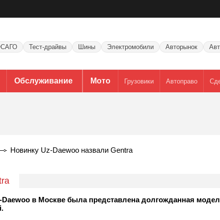
САГО
Тест-драйвы
Шины
Электромобили
Авторынок
Авт
Обслуживание
Мото
Грузовики
Автоправо
Сд
Новинку Uz-Daewoo назвали Gentra
ra
z-Daewoo в Москве была представлена долгожданная модел
.