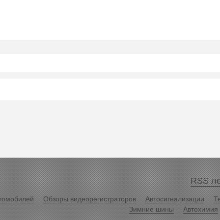
RSS ле
томобилей
Обзоры видеорегистраторов
Автосигнализации
Т
Зимние шины
Автохимия