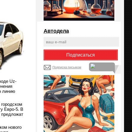
Автодела
Подписка письмом
воде Uz-
енения
ю линию
 городском
у Евро-5. В
у предложат
ком нового