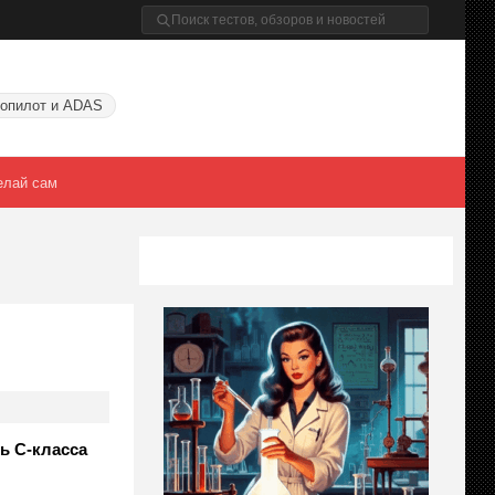
опилот и ADAS
елай сам
ь C-класса