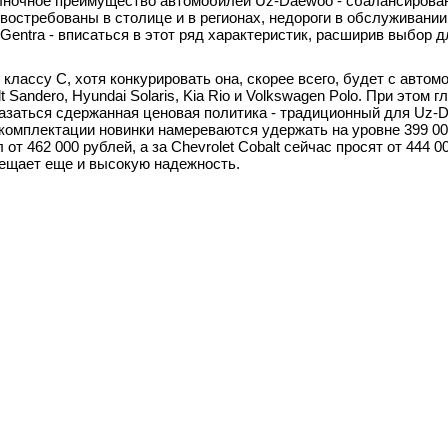
ыночное преимущество автомобилей Uz-Daewoo - сбалансирова
 востребованы в столице и в регионах, недороги в обслуживании
Gentra - вписаться в этот ряд характеристик, расширив выбор 
лассу С, хотя конкурировать она, скорее всего, будет с автом
andero, Hyundai Solaris, Kia Rio и Volkswagen Polo. При этом 
азаться сдержанная ценовая политика - традиционный для Uz-
 комплектации новинки намереваются удержать на уровне 399 00
 от 462 000 рублей, а за Chevrolet Cobalt сейчас просят от 444 0
ещает еще и высокую надежность.