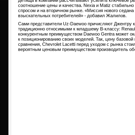
детища в компании рассчитывают усилить ключевое р
соотношение цены и качества. Nexia и Matiz стабильно
спросом и на вторичном рынке. «Миссия нового седана 
взыскательных потребителей» - добавил Жалилов.
Сами представители Uz-Daewoo причисляют Джентру к к
традиционно относимыми к младшему В-классу: Renault S
конкурентным преимуществом Daewoo Gentra может ок
к позиционированию своих моделей. Так, цену базовой
сравнения, Chevrolet Lacetti перед уходом с рынка стоил
вероятным ценовым преимуществом производитель об