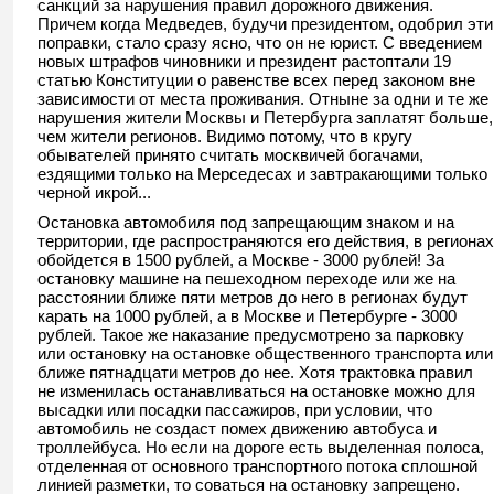
санкций за нарушения правил дорожного движения.
Причем когда Медведев, будучи президентом, одобрил эти
поправки, стало сразу ясно, что он не юрист. С введением
новых штрафов чиновники и президент растоптали 19
статью Конституции о равенстве всех перед законом вне
зависимости от места проживания. Отныне за одни и те же
нарушения жители Москвы и Петербурга заплатят больше,
чем жители регионов. Видимо потому, что в кругу
обывателей принято считать москвичей богачами,
ездящими только на Мерседесах и завтракающими только
черной икрой...
Остановка автомобиля под запрещающим знаком и на
территории, где распространяются его действия, в регионах
обойдется в 1500 рублей, а Москве - 3000 рублей! За
остановку машине на пешеходном переходе или же на
расстоянии ближе пяти метров до него в регионах будут
карать на 1000 рублей, а в Москве и Петербурге - 3000
рублей. Такое же наказание предусмотрено за парковку
или остановку на остановке общественного транспорта или
ближе пятнадцати метров до нее. Хотя трактовка правил
не изменилась останавливаться на остановке можно для
высадки или посадки пассажиров, при условии, что
автомобиль не создаст помех движению автобуса и
троллейбуса. Но если на дороге есть выделенная полоса,
отделенная от основного транспортного потока сплошной
линией разметки, то соваться на остановку запрещено.