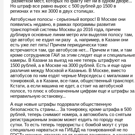
разметкой мест, которых по факту нет ни в одном дворе...
Но штраф все равно вырос с 500 рублей до 1500 в
регионах и тех же 3000 в двух столицах.
Автобусные полосы - серьезный вопрос! В Москве они
появились недавно, в рамках программы развития
транспортной системы Москвы до 2016 года, причем
дублируя основные линии метро или выделяя полосу там,
где автобус не ездил ни разу а, например, в Казани они
есть уже лет пять! Причем периодически тоже
встречаются там, где автобусов нет... Причем и там, и там
кроме сотрудников ГАИ за этим следят еще и специальные
камеры. В Казани за выезд на нее теперь штрафуют на
1500 рублей, а в Москве на 3000 рублей. Есть и еще одни
различия между Москвой и Казанью. В Москве, вместо
автобусов по ним ездят черные Мерседесы с мигалками и
тонировкой, а в Казани, все-таки, общественный транспорт.
Кстати, а если машина не едет, а стоит на автобусной
полосе, то плюс к обозначенным цифрам еще и штрафы за
неправильную остановку...
А еще новые штрафы подорвали общественную
безопасность страны... За тонировку, кроме штрафа в 500
рублей, теперь снимают номера, а автомобиль со снятым
регистрационным знаком может ездить по городу еще
сутки. То есть теперь террористы с бомбой могут с утра
специально нарваться на ГИБДД на тонированной не по
ГОСТу машине, отказаться от снятия тонировки, в качестве