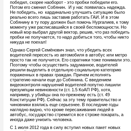
победил, скорее наоборот - это пробки победили его.
Потом его сменил Собянин. И у нас появилась надежда.
Не победить, но кардинально улучшить ситуацию было
реально всего лишь заставив работать ГАИ. И в этом
Собянину в ту пору должен был помочь Нургалиев, к тому
моменту уже расписавшийся в своей беспомощности. Но
новый мэр выбрал другой вектор, решив, что раз победить
пробки не получается, то надо добиться того, чтобы никто
никуда не поехал!
Однако Сергей Семёнович знал, что убедить всех
водителей пересесть из автомобиля в автобус или метро
просто так не получится. Его соратники тоже понимали это.
Поэтому чтобы осуществить задуманное, водителей
решили выделить в отдельную социальную категорию
пораженных в правах граждан. Причем исполнять
стратегию начали еще до Собянина. С введением
видеоконтроля нарушений водителей попутно лишили
презумпции невиновности (ст. 1.5 КоАП РФ), хотя,
например, у убийцы она по-прежнему есть (ст. 49
Конституции РФ). Сейчас за эту тему правительство и
чиновники взялись еще серьезнее. В последние годы
наглядно видно, что кроме пересаживания людей в
автобус, государство стремится все строже покарать, а
иногда даже унизить человека.
С 1 июля 2012 года в силу вступил новых пакет новых