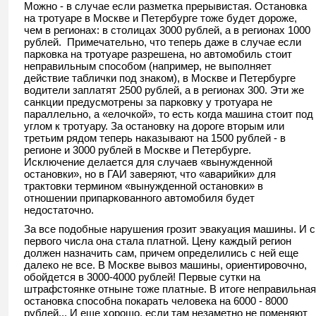
Можно - в случае если разметка прерывистая. Остановка
на тротуаре в Москве и Петербурге тоже будет дороже,
чем в регионах: в столицах 3000 рублей, а в регионах 1000
рублей. Примечательно, что теперь даже в случае если
парковка на тротуаре разрешена, но автомобиль стоит
неправильным способом (например, не выполняет
действие таблички под знаком), в Москве и Петербурге
водители заплатят 2500 рублей, а в регионах 300. Эти же
санкции предусмотрены за парковку у тротуара не
параллельно, а «елочкой», то есть когда машина стоит под
углом к тротуару. За остановку на дороге вторым или
третьим рядом теперь наказывают на 1500 рублей - в
регионе и 3000 рублей в Москве и Петербурге.
Исключение делается для случаев «вынужденной
остановки», но в ГАИ заверяют, что «аварийки» для
трактовки термином «вынужденной остановки» в
отношении припаркованного автомобиля будет
недостаточно.
За все подобные нарушения грозит эвакуация машины. И с
первого числа она стала платной. Цену каждый регион
должен назначить сам, причем определились с ней еще
далеко не все. В Москве вывоз машины, ориентировочно,
обойдется в 3000-4000 рублей! Первые сутки на
штрафстоянке отныне тоже платные. В итоге неправильная
остановка способна покарать человека на 6000 - 8000
рублей... И еще хорошо, если там незаметно не поменяют