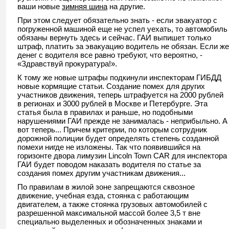
ваши новые
зимняя шина
на другие.
При этом следует обязательно знать - если эвакуатор с
погруженной машиной еще не успел уехать, то автомобиль
обязаны вернуть здесь и сейчас. ГАИ выпишет только
штраф, платить за эвакуацию водитель не обязан. Если же
денег с водителя все равно требуют, что вероятно, -
«Здравствуй прокуратура!».
К тому же новые штрафы подкинули инспекторам ГИБДД
новые кормящие статьи. Создание помех для других
участников движения, теперь штрафуется на 2000 рублей
в регионах и 3000 рублей в Москве и Петербурге. Эта
статья была в правилах и раньше, но подобными
нарушениями ГАИ прежде не занималась - неприбыльно. А
вот теперь... Причем критерии, по которым сотрудник
дорожной полиции будет определять степень созданной
помехи нигде не изложены. Так что появившийся на
горизонте двора лимузин Lincoln Town CAR для инспектора
ГАИ будет поводом наказать водителя по статье за
создания помех другим участникам движения...
По правилам в жилой зоне запрещаются сквозное
движение, учебная езда, стоянка с работающим
двигателем, а также стоянка грузовых автомобилей с
разрешенной максимальной массой более 3,5 т вне
специально выделенных и обозначенных знаками и