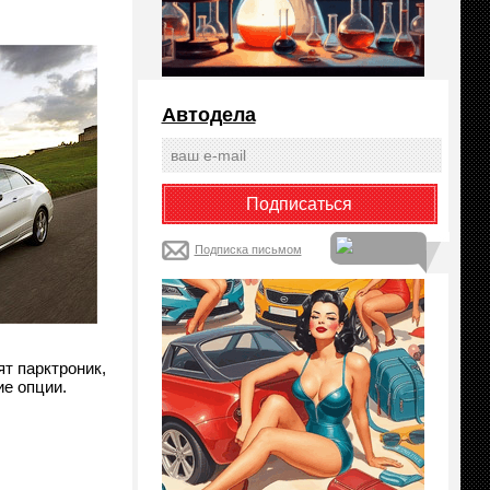
Автодела
Подписка письмом
т парктроник,
ие опции.