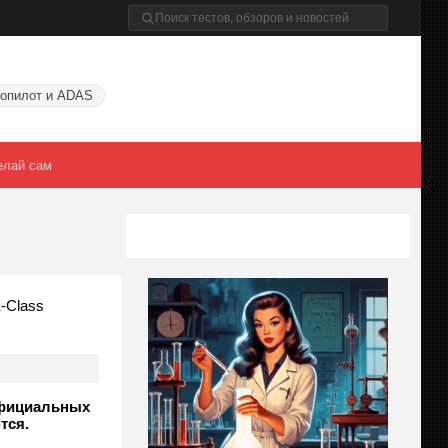
опилот и ADAS
елай сам
-Class
 официальных
тся.