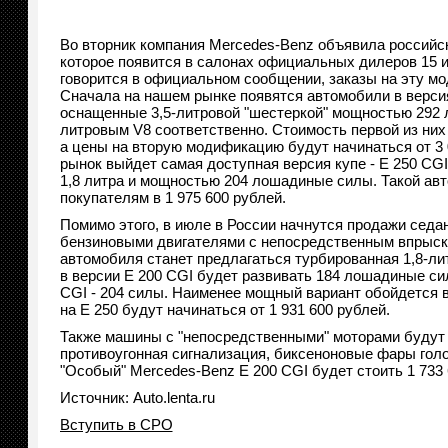
Во вторник компания Mercedes-Benz объявила российск
которое появится в салонах официальных дилеров 15 и
говорится в официальном сообщении, заказы на эту м
Сначала на нашем рынке появятся автомобили в версия
оснащенные 3,5-литровой "шестеркой" мощностью 292 
литровым V8 соответственно. Стоимость первой из них 
а цены на вторую модификацию будут начинаться от 3 
рынок выйдет самая доступная версия купе - Е 250 CG
1,8 литра и мощностью 204 лошадиные силы. Такой ав
покупателям в 1 975 600 рублей.
Помимо этого, в июле в России начнутся продажи седа
бензиновыми двигателями с непосредственным впрыско
автомобиля станет предлагаться турбированная 1,8-лит
в версии E 200 CGI будет развивать 184 лошадиные си
CGI - 204 силы. Наименее мощный вариант обойдется в 
на E 250 будут начинаться от 1 931 600 рублей.
Также машины с "непосредственными" моторами будут п
противоугонная сигнализация, биксеноновые фары голо
"Особый" Mercedes-Benz Е 200 CGI будет стоить 1 733 6
Источник: Auto.lenta.ru
Вступить в СРО