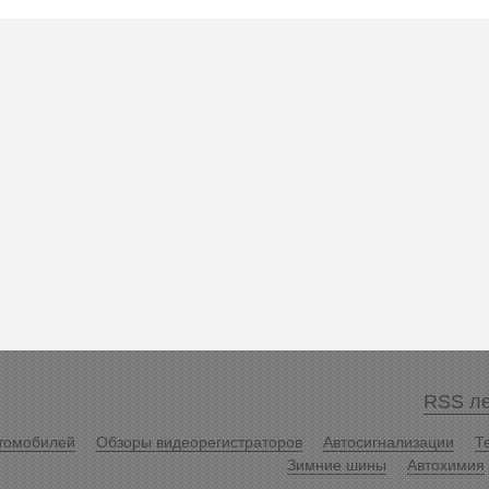
RSS ле
томобилей
Обзоры видеорегистраторов
Автосигнализации
Т
Зимние шины
Автохимия