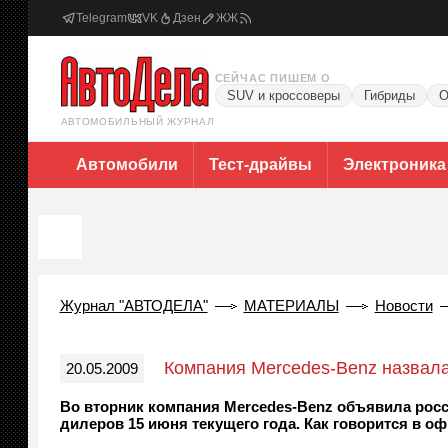
Telegram
VK
Дзен
ЖЖ
СЕЙЧАС ПИШЕМ О
SUV и кроссоверы
Гибриды
О
АВТОМОБИЛЬНЫЙ ЖУРНАЛ
Автомобили
Тест-драйвы
Электроника
Журнал "АВТОДЕЛА"
МАТЕРИАЛЫ
Новости
Компания Mercedes-Benz назвала
20.05.2009
Во вторник компания Mercedes-Benz объявила росс
дилеров 15 июня текущего года. Как говорится в о