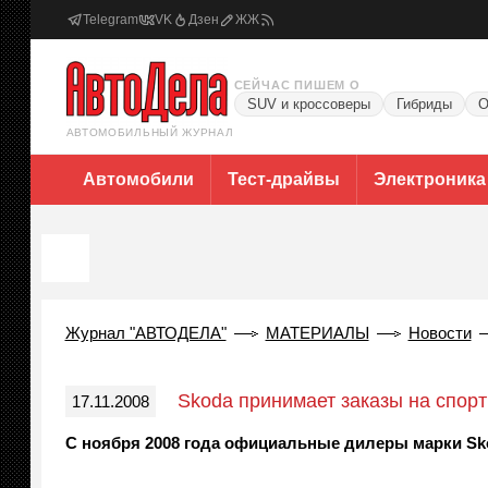
Telegram
VK
Дзен
ЖЖ
СЕЙЧАС ПИШЕМ О
SUV и кроссоверы
Гибриды
О
АВТОМОБИЛЬНЫЙ ЖУРНАЛ
Автомобили
Тест-драйвы
Электроника
Журнал "АВТОДЕЛА"
МАТЕРИАЛЫ
Новости
Skoda принимает заказы на спортв
17.11.2008
С ноября 2008 года официальные дилеры марки Sko