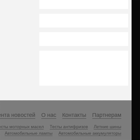
нта новостей
О нас
Контакты
Партнерам
есты моторных масел
Тесты антифризов
Летние шины
Автомобильные лампы
Автомобильные аккумуляторы