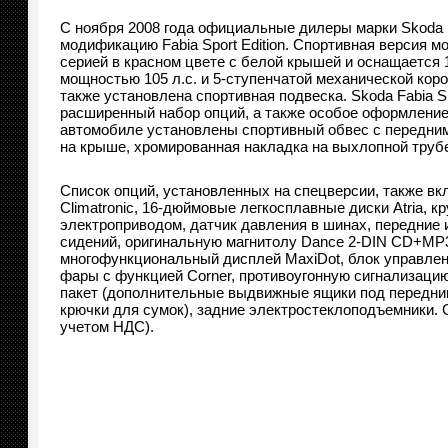
С ноября 2008 года официальные дилеры марки Skoda 
модификацию Fabia Sport Edition. Спортивная версия 
серией в красном цвете с белой крышей и оснащается 
мощностью 105 л.с. и 5-ступенчатой механической кор
также установлена спортивная подвеска. Skoda Fabia Sp
расширенный набор опций, а также особое оформление 
автомобиле установлены спортивный обвес с передни
на крыше, хромированная накладка на выхлопной трубе
Список опций, установленных на спецверсии, также вк
Climatronic, 16-дюймовые легкосплавные диски Atria, кр
электроприводом, датчик давления в шинах, передние 
сидений, оригинальную магнитолу Dance 2-DIN CD+MP3, 
многофункциональный дисплей MaxiDot, блок управлен
фары с функцией Corner, противоугонную сигнализаци
пакет (дополнительные выдвижные ящики под передним
крючки для сумок), задние электростеклоподъемники. С
учетом НДС).