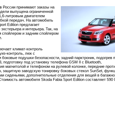
в России принимают заказы на
модели выпущена ограниченной
1,6-литровым двигателем
обкой передач. На автомобиль
ort Edition предлагает
экстерьера и интерьера. Так, на
м спойлером и задним спойлером
.
лючает климат-контроль
уиз-контроль, люк с
и боковые подушки безопасности, задний парктроник, подогрев 
подготовку под установку телефона GSM II с Bluetooth,
ия магнитолой и телефоном на рулевой колонке, передние про
ю, защитную заводскую тонировку боковых стекол SunSet, фун
и сиденьями, дополнительные отделения для вещей в багажно
тоимость автомобиля Skoda Fabia Sport Edition составляет 590 