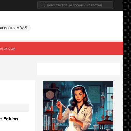
опилот и ADAS
елай сам
Edition.