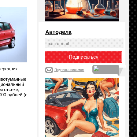
Автодела
передних
Подписка письмом
тивотуманные
кциональный
м отсеке,
000 рублей (с