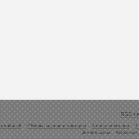
RSS ле
томобилей
Обзоры видеорегистраторов
Автосигнализации
Т
Зимние шины
Автохимия