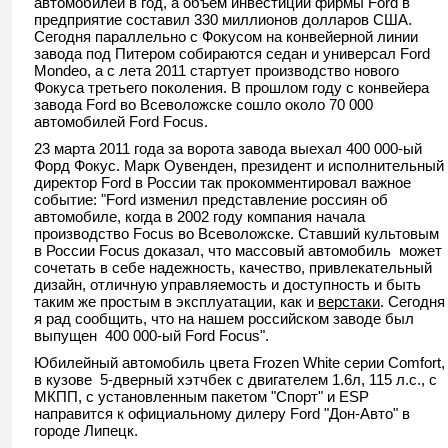
автомобилей в год, а объем инвестиций фирмы Ford в
предприятие составил 330 миллионов долларов США.
Сегодня параллельно с Фокусом на конвейерной линии
завода под Питером собираются седан и универсал Ford
Mondeo, а с лета 2011 стартует производство нового
Фокуса третьего поколения. В прошлом году с конвейера
завода Ford во Всеволожске сошло около 70 000
автомобилей Ford Focus.
23 марта 2011 года за ворота завода выехал 400 000-ый
Форд Фокус. Марк Оувенден, президент и исполнительный
директор Ford в России так прокомментировал важное
событие: "Ford изменил представление россиян об
автомобиле, когда в 2002 году компания начала
производство Focus во Всеволожске. Ставший культовым
в России Focus доказал, что массовый автомобиль может
сочетать в себе надежность, качество, привлекательный
дизайн, отличную управляемость и доступность и быть
таким же простым в эксплуатации, как и
верстаки
. Сегодня
я рад сообщить, что на нашем российском заводе был
выпущен 400 000-ый Ford Focus".
Юбилейный автомобиль цвета Frozen White серии Comfort,
в кузове 5-дверный хэтчбек с двигателем 1.6л, 115 л.с., с
МКПП, с установленным пакетом "Спорт" и ESP
направится к официальному дилеру Ford "Дон-Авто" в
городе Липецк.