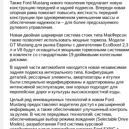
Также Ford Mustang нового поколения предлагает новую
конструкцию передней и задней подвесок. Впереди новая
опорная рама помогает повысить жесткость передней
конструкции при одновременном уменьшении массы и
обеспечении надежности – для более предсказуемого
рулевого управления.
Новая двойная шарнирная система стоек типа МакФерсон
также позволяет использовать мощные тормоза. Модели
GT Mustang для рынка Европы с двигателями EcoBoost 2,3
л и V8 будут оснащаться мощными тормозными системами
в комлекте со стандартными 19-дюймовыми колесными
дисками.
В задней части автомобиля находится новая независимая
задняя подвеска интегрального типа. Конфигурация
деталей, рессорные элементы, амортизаторы и втулки
были специально модифицированы и адаптированы для
интенсивной эксплуатации, они хорошо подходят для
европейских дорог и культуры высокоскоростной езды.
Целый ряд инновационных технологий в новом Ford
Mustang предоставляют водителю доступ к расширенной
информации, а также обеспечивают улучшенный контроль
за рулем. В числе передовых технологий: система,
обеспечивающая выбор режима вождения (Selectable Drive
Modes), разработанная Ford система курсовой
устойчивости и мультимедийная система Ford SYNC с