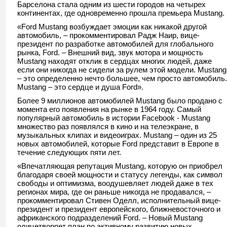
Барселона стала одним из шести городов на четырех
континентах, где одновременно прошла премьера Mustang.
«Ford Mustang возбуждает эмоции как никакой другой
автомобиль, – прокомментировал Радж Наир, вице-
президент по разработке автомобилей для глобального
рынка, Ford. – Внешний вид, звук мотора и мощность
Mustang находят отклик в сердцах многих людей, даже
если они никогда не сидели за рулем этой модели. Mustang
– это определенно нечто большее, чем просто автомобиль.
Mustang – это сердце и душа Ford».
Более 9 миллионов автомобилей Mustang было продано с
момента его появления на рынке в 1964 году. Самый
популярный автомобиль в истории Facebook - Mustang
множество раз появлялся в кино и на телеэкране, в
музыкальных клипах и видеоиграх. Mustang – один из 25
новых автомобилей, которые Ford представит в Европе в
течение следующих пяти лет.
«Впечатляющая репутация Mustang, которую он приобрел
благодаря своей мощности и статусу легенды, как символ
свободы и оптимизма, воодушевляет людей даже в тех
регионах мира, где он раньше никогда не продавался, –
прокомментировал Стивен Оделл, исполнительный вице-
президент и президент европейского, ближневосточного и
африканского подразделений Ford. – Новый Mustang
олицетворяет план по активному развитию новых