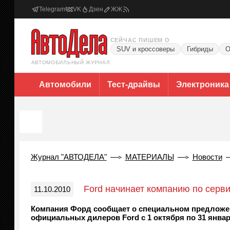
Telegram
VK
Дзен
ЖЖ
СЕЙЧАС ПИШЕМ О
SUV и кроссоверы
Гибриды
О
АВТОМОБИЛЬНЫЙ ЖУРНАЛ
Автомобили
Тест-драйвы
Электроника
Журнал "АВТОДЕЛА"
МАТЕРИАЛЫ
Новости
Ford начинает компанию по серви
11.10.2010
Компания Форд сообщает о специальном предложении
официальных дилеров Ford с 1 октября по 31 января