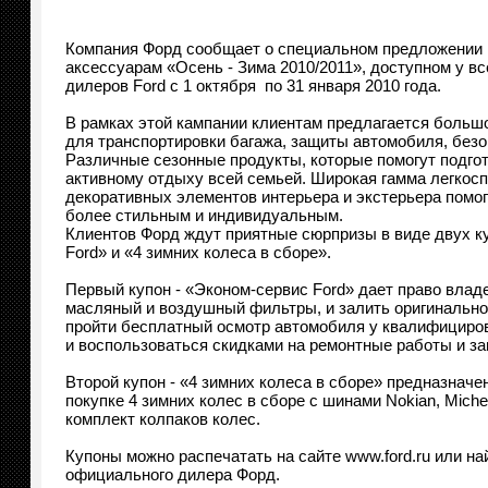
Компания Форд сообщает о специальном предложении 
аксессуарам «Осень - Зима 2010/2011», доступном у 
дилеров Ford с 1 октября по 31 января 2010 года.
В рамках этой кампании клиентам предлагается больш
для транспортировки багажа, защиты автомобиля, безо
Различные сезонные продукты, которые помогут подгот
активному отдыху всей семьей. Широкая гамма легкос
декоративных элементов интерьера и экстерьера помо
более стильным и индивидуальным.
Клиентов Форд ждут приятные сюрпризы в виде двух к
Ford» и «4 зимних колеса в сборе».
Первый купон - «Эконом-сервис Ford» дает право владе
масляный и воздушный фильтры, и залить оригинальное
пройти бесплатный осмотр автомобиля у квалифициро
и воспользоваться скидками на ремонтные работы и за
Второй купон - «4 зимних колеса в сборе» предназнач
покупке 4 зимних колес в сборе с шинами Nokian, Mich
комплект колпаков колес.
Купоны можно распечатать на сайте www.ford.ru или на
официального дилера Форд.