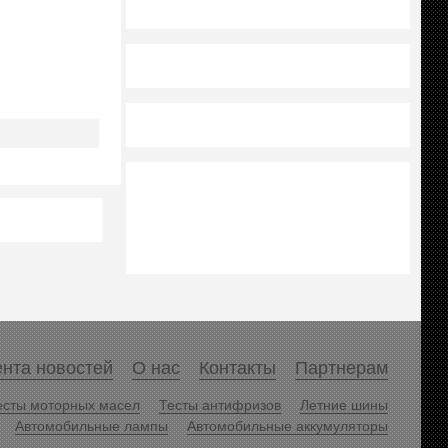
нта новостей
О нас
Контакты
Партнерам
есты моторных масел
Тесты антифризов
Летние шины
Автомобильные лампы
Автомобильные аккумуляторы