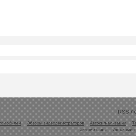
RSS ле
томобилей
Обзоры видеорегистраторов
Автосигнализации
Т
Зимние шины
Автохимия