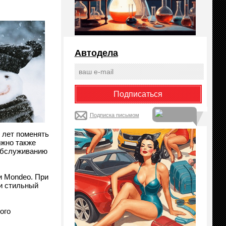
Автодела
Подписка письмом
 лет поменять
ожно также
обслуживанию
и Mondeo. При
 и стильный
ого