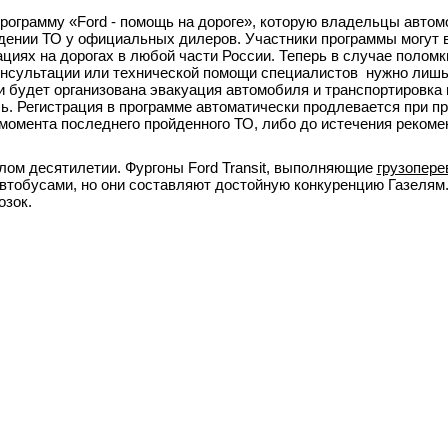
рограмму «Ford - помощь на дороге», которую владельцы автом
ождении ТО у официальных дилеров. Участники программы могут 
ях на дорогах в любой части России. Теперь в случае поломки
нсультации или технической помощи специалистов нужно лишь
 будет организована эвакуация автомобиля и транспортировка 
. Регистрация в программе автоматически продлевается при п
 момента последнего пройденного ТО, либо до истечения рекоме
лом десятилетии. Фургоны Ford Transit, выполняющие
грузопере
втобусами, но они составляют достойную конкуренцию Газелям.
озок.