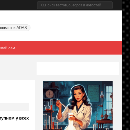
опилот и ADAS
елай сам
тупном у всех