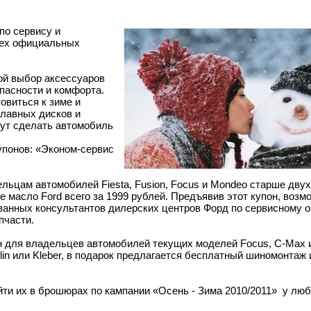
по сервису и
всех официальных
ой выбор аксессуаров
пасности и комфорта.
овиться к зиме и
плавных дисков и
гут сделать автомобиль
упонов: «Эконом-сервис
льцам автомобилей Fiesta, Fusion, Focus и Mondeo старше двух
 масло Ford всего за 1999 рублей. Предъявив этот купон, возм
ванных консультантов дилерских центров Форд по сервисному 
пчасти.
ен для владельцев автомобилей текущих моделей Focus, C-Max 
elin или Kleber, в подарок предлагается бесплатный шиномонтаж
йти их в брошюрах по кампании «Осень - Зима 2010/2011» у люб