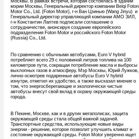
Москвы. В рамках встречи, которая состоялась в здании
мэрии Москвы, Генеральный директор компании Beiqi Foton
Motor Co., Ltd. (Foton Motor), г-н Ван Цзинью (Wang Jinyu) и
Генеральный директор управляющей компании АМО ЗИЛ,
г-н Константин Лаптев подписали соглашение о
сотрудничестве, анонсируя создание европейского
подразделения Foton Motor и российского Foton Motor
(Russia) Co., Ltd.
По сравнению с обычными автобусами, Euro V hybrid
потребляет всего 29 с половиной литров топлива на 100
километров пути, сокращая потребление масла и выбросы
выхлопных газов в атмосферу. Мэр Москвы, Юрий Лужков,
лично осмотрев подаренные автобусы Euro V hybrid
изнутри, отметил их удобство, а также высказал мнение о
том, что энергосберегающие и экологически чистые
автобусы внесут свой вклад в охрану окружающей среды
города.
В Пекине, Москве, как и в других мегаполисах, защита
окружающей среды стала общей важной задачей.
Транспортные средства, использующие новые виды
энергии - решение, которое позволит улучшить климат и
состояние окружающей среды. Foton Motor уверенно ищет