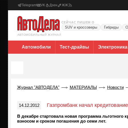
Telegram
VK
Дзен
ЖЖ
СЕЙЧАС ПИШЕМ О
SUV и кроссоверы
Гибриды
О
АВТОМОБИЛЬНЫЙ ЖУРНАЛ
Автомобили
Тест-драйвы
Электроника
Журнал "АВТОДЕЛА"
МАТЕРИАЛЫ
Новости
Газпромбанк начал кредитование
14.12.2012
В декабре стартовала новая программа льготного
взносом и сроком погашения до семи лет.