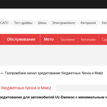
САГО
Тест-драйвы
Шины
Электромобили
Авторынок
Авт
Обслуживание
Мото
Грузовики
Автоправо
Сд
Газпромбанк начал кредитование бюджетных Nexia и Matiz
 бюджетных Nexia и Matiz
 кредитования для автомобилей Uz-Daewoo с минимальным