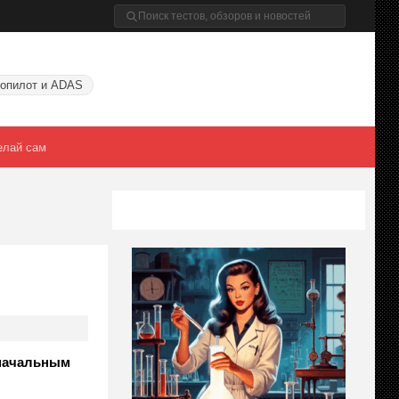
опилот и ADAS
елай сам
 начальным