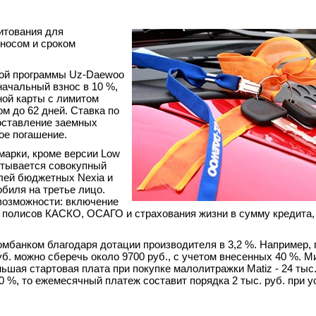
итования для
носом и сроком
ной программы Uz-Daewoo
начальный взнос в 10 %,
ной карты с лимитом
м до 62 дней. Ставка по
доставление заемных
ое погашение.
марки, кроме версии Low
итывается совокупный
лей бюджетных Nexia и
биля на третье лицо.
возможности: включение
х полисов КАСКО, ОСАГО и страхования жизни в сумму кредита
банком благодаря дотации производителя в 3,2 %. Например, 
руб. можно сберечь около 9700 руб., с учетом внесенных 40 %.
ньшая стартовая плата при покупке малолитражки Matiz - 24 тыс.
50 %, то ежемесячный платеж составит порядка 2 тыс. руб. при 