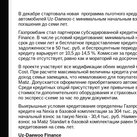
В декабре стартовала новая программа льготного кред
автомобилей Uz-Daewoo с минимальным начальным вз
погашения до семи лет.
Газпромбанк стал партнером субсидированной кредит
Finance. В числе условий кредитования: минимальный 
срок до семи лет и бесплатное предоставление кредит
задолженности в 50 тыс. руб. и беспроцентным периодо
кредиту варьирует от 10,5 до 14,5 %. Комиссия за пре
средств отсутствует, равно как и мораторий на досрочн
В проекте участвуют все модификации обеих моделей 
Cost. При расчете максимальной величины кредита уч
доход семьи заемщика, что немаловажно для покупате
Matiz. Допускается оформление приобретаемого автомо
Среди кредитных опций присутствуют уже привычные 
стоимости дополнительного оборудования и страховы
по экспресс-схеме за час по двум документам.
Выигрышные условия кредитования определены Газпром
кредите на Nexia в базовой комплектации за 304 тыс. 
начальный взнос за такую Nexia - 30,4 тыс. руб. Наиме
взнос за Matiz Standart в базовой комплектации равен 
кредитования на семь лет.
Uz-Daewoo Finance