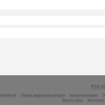
RSS ле
томобилей
Обзоры видеорегистраторов
Автосигнализации
Т
Зимние шины
Автохимия