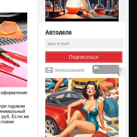
Автодела
Подписка письмом
, оформление
при годовом
 Минимальный
 руб. Если же
условии