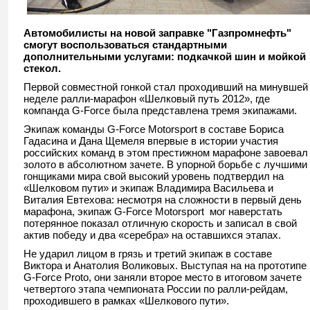
Автомобилисты на новой заправке "Газпромнефть"
смогут воспользоваться стандартными
дополнительными услугами: подкачкой шин и мойкой
стекол.
Первой совместной гонкой стал проходивший на минувшей
неделе ралли-марафон «Шелковый путь 2012», где
компанда G-Force была представлена тремя экипажами.
Экипаж команды G-Force Motorsport в составе Бориса
Гадасина и Дана Щемеля впервые в истории участия
российских команд в этом престижном марафоне завоевал
золото в абсолютном зачете. В упорной борьбе с лучшими
гонщиками мира свой высокий уровень подтвердил на
«Шелковом пути» и экипаж Владимира Васильева и
Виталия Евтехова: несмотря на сложности в первый день
марафона, экипаж G-Force Motorsport мог наверстать
потерянное показал отличную скорость и записал в свой
актив победу и два «серебра» на оставшихся этапах.
Не ударил лицом в грязь и третий экипаж в составе
Виктора и Анатолия Воликовых. Выступая на на прототипе
G-Force Proto, они заняли второе место в итоговом зачете
четвертого этапа чемпионата России по ралли-рейдам,
проходившего в рамках «Шелкового пути».