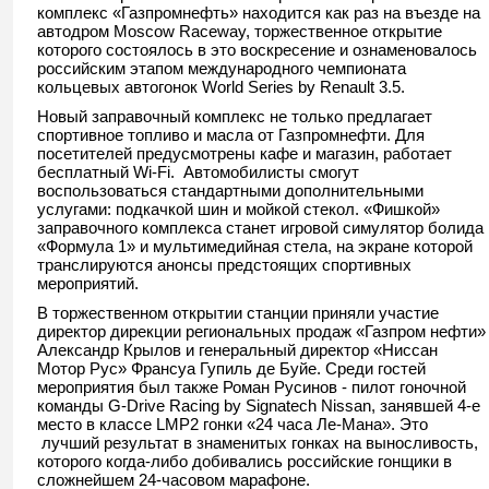
комплекс «Газпромнефть» находится как раз на въезде на
автодром Moscow Raceway, торжественное открытие
которого состоялось в это воскресение и ознаменовалось
российским этапом международного чемпионата
кольцевых автогонок World Series by Renault 3.5.
Новый заправочный комплекс не только предлагает
спортивное топливо и масла от Газпромнефти. Для
посетителей предусмотрены кафе и магазин, работает
бесплатный Wi-Fi. Автомобилисты смогут
воспользоваться стандартными дополнительными
услугами: подкачкой шин и мойкой стекол. «Фишкой»
заправочного комплекса станет игровой симулятор болида
«Формула 1» и мультимедийная стела, на экране которой
транслируются анонсы предстоящих спортивных
мероприятий.
В торжественном открытии станции приняли участие
директор дирекции региональных продаж «Газпром нефти»
Александр Крылов и генеральный директор «Ниссан
Мотор Рус» Франсуа Гупиль де Буйе. Среди гостей
мероприятия был также Роман Русинов - пилот гоночной
команды G-Drive Racing by Signatech Nissan, занявшей 4-е
место в классе LMP2 гонки «24 часа Ле-Мана». Это
лучший результат в знаменитых гонках на выносливость,
которого когда-либо добивались российские гонщики в
сложнейшем 24-часовом марафоне.