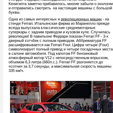
Кенигзегга заметно прибавилось, многие забыли о экологии
и отправились смотреть на настоящие машины с большой
буквы.
Одна из самых интересных и
революционных машин
- на
стенде Ferrari. Итальянская фирма из Маранелло прежде
всегда выпускала классические среднемоторные
суперкары с задним приводом и кузовом купе. Случилась
революция! В павильоне Феррари показан Ferrari FF - 3-х
дверный хэтчбек с полным приводом. Аббревиатура FF
расшифровывается как Ferrari Four. Цифра четыре (Four)
символизирует полный привод и четыре посадочных места
в салоне автомобиля. Под капотом FF бензиновый
атмосферный мотор V12 с непосредственным впрыском,
объемом 6,3 литра (660л.с.). Ferrari FF разгоняется до
«сотни» за 3,7 секунды, а максимальная скорость машины
335 км/ч.