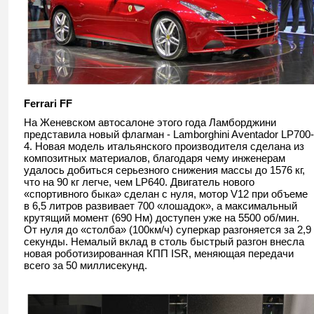
Ferrari
FF
На Женевском автосалоне этого года Ламборджини
представила новый флагман - Lamborghini Aventador LP700-
4. Новая модель итальянского производителя сделана из
композитных материалов, благодаря чему инженерам
удалось добиться серьезного снижения массы до 1576 кг,
что на 90 кг легче, чем LP640. Двигатель нового
«спортивного быка» сделан с нуля, мотор V12 при объеме
в 6,5 литров развивает 700 «лошадок», а максимальный
крутящий момент (690 Нм) доступен уже на 5500 об/мин.
От нуля до «столба» (100км/ч) суперкар разгоняется за 2,9
секунды. Немалый вклад в столь быстрый разгон внесла
новая роботизированная КПП ISR, меняющая передачи
всего за 50 миллисекунд.