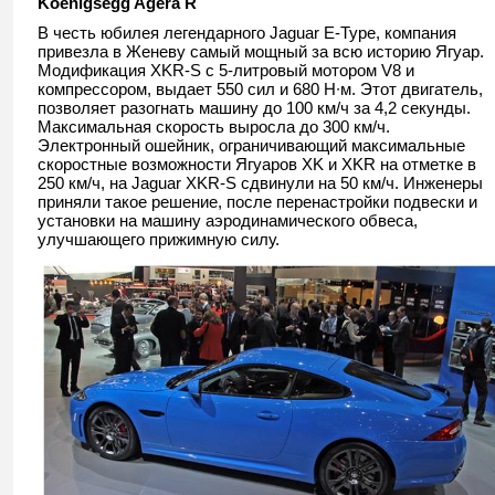
Koenigsegg Agera
R
В честь юбилея легендарного Jaguar E-Type, компания
привезла в Женеву самый мощный за всю историю Ягуар.
Модификация XKR-S с 5-литровый мотором V8 и
компрессором, выдает 550 сил и 680 Н∙м. Этот двигатель,
позволяет разогнать машину до 100 км/ч за 4,2 секунды.
Максимальная скорость выросла до 300 км/ч.
Электронный ошейник, ограничивающий максимальные
скоростные возможности Ягуаров XK и XKR на отметке в
250 км/ч, на Jaguar XKR-S сдвинули на 50 км/ч. Инженеры
приняли такое решение, после перенастройки подвески и
установки на машину аэродинамического обвеса,
улучшающего прижимную силу.