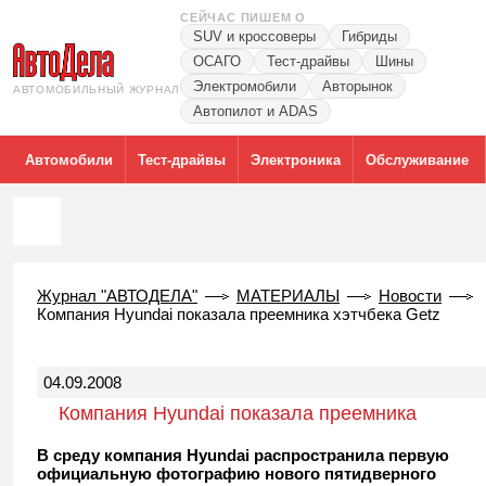
СЕЙЧАС ПИШЕМ О
SUV и кроссоверы
Гибриды
ОСАГО
Тест-драйвы
Шины
Электромобили
Авторынок
АВТОМОБИЛЬНЫЙ ЖУРНАЛ
Автопилот и ADAS
Автомобили
Тест-драйвы
Электроника
Обслуживание
Журнал "АВТОДЕЛА"
МАТЕРИАЛЫ
Новости
Компания Hyundai показала преемника хэтчбека Getz
04.09.2008
Компания Hyundai показала преемника
хэтчбека Getz
В среду компания Hyundai распространила первую
официальную фотографию нового пятидверного