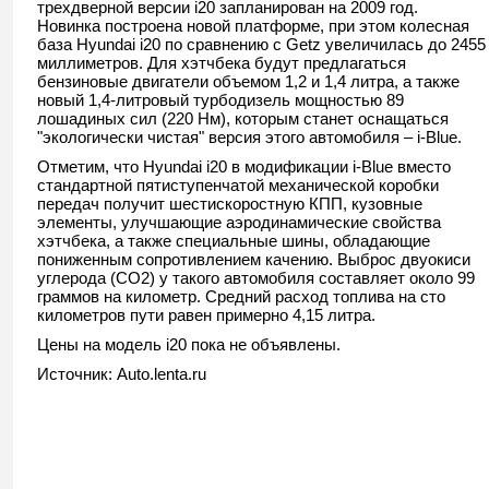
трехдверной версии i20 запланирован на 2009 год.
Новинка построена новой платформе, при этом колесная
база Hyundai i20 по сравнению с Getz увеличилась до 2455
миллиметров. Для хэтчбека будут предлагаться
бензиновые двигатели объемом 1,2 и 1,4 литра, а также
новый 1,4-литровый турбодизель мощностью 89
лошадиных сил (220 Нм), которым станет оснащаться
"экологически чистая" версия этого автомобиля – i-Blue.
Отметим, что Hyundai i20 в модификации i-Blue вместо
стандартной пятиступенчатой механической коробки
передач получит шестискоростную КПП, кузовные
элементы, улучшающие аэродинамические свойства
хэтчбека, а также специальные шины, обладающие
пониженным сопротивлением качению. Выброс двуокиси
углерода (СО2) у такого автомобиля составляет около 99
граммов на километр. Средний расход топлива на сто
километров пути равен примерно 4,15 литра.
Цены на модель i20 пока не объявлены.
Источник: Auto.lenta.ru