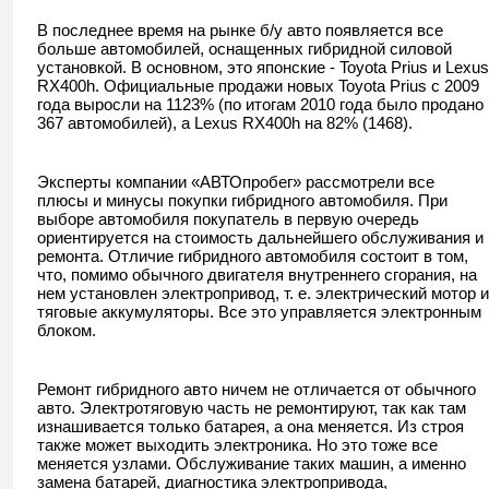
В последнее время на рынке б/у авто появляется все
больше автомобилей, оснащенных гибридной силовой
установкой. В основном, это японские - Toyota Prius и Lexus
RX400h. Официальные продажи новых Toyota Prius с 2009
года выросли на 1123% (по итогам 2010 года было продано
367 автомобилей), а Lexus RX400h на 82% (1468).
Эксперты компании «АВТОпробег» рассмотрели все
плюсы и минусы покупки гибридного автомобиля. При
выборе автомобиля покупатель в первую очередь
ориентируется на стоимость дальнейшего обслуживания и
ремонта. Отличие гибридного автомобиля состоит в том,
что, помимо обычного двигателя внутреннего сгорания, на
нем установлен электропривод, т. е. электрический мотор и
тяговые аккумуляторы. Все это управляется электронным
блоком.
Ремонт гибридного авто ничем не отличается от обычного
авто. Электротяговую часть не ремонтируют, так как там
изнашивается только батарея, а она меняется. Из строя
также может выходить электроника. Но это тоже все
меняется узлами. Обслуживание таких машин, а именно
замена батарей, диагностика электропривода,