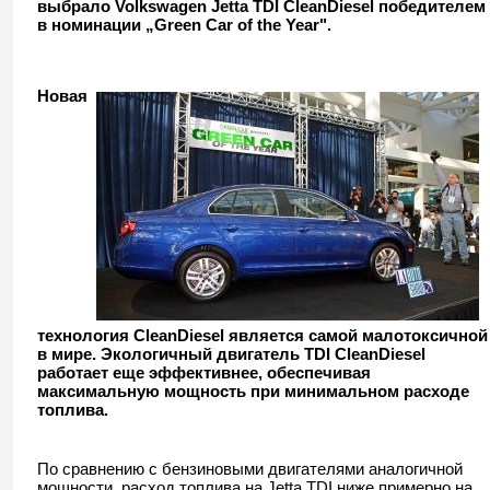
выбрало Volkswagen Jetta TDI CleanDiesel победителем
в номинации „Green Car of the Year".
Н
овая
технология CleanDiesel является самой малотоксичной
в мире
.
Экологичный двигатель
TDI CleanDiesel
работает еще эффективнее, обеспечивая
максимальную мощность при минимальном расходе
топлива
.
По сравнению с бензиновыми двигателями аналогичной
мощности, расход топлива на Jetta TDI ниже примерно на