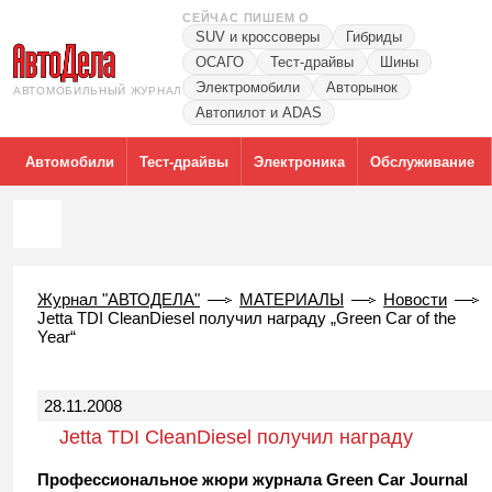
СЕЙЧАС ПИШЕМ О
SUV и кроссоверы
Гибриды
ОСАГО
Тест-драйвы
Шины
Электромобили
Авторынок
АВТОМОБИЛЬНЫЙ ЖУРНАЛ
Автопилот и ADAS
Автомобили
Тест-драйвы
Электроника
Обслуживание
Журнал "АВТОДЕЛА"
МАТЕРИАЛЫ
Новости
Jetta TDI CleanDiesel получил награду „Green Car of the
Year“
28.11.2008
Jetta TDI CleanDiesel получил награду
„Green Car of the Year“
Профессиональное жюри журнала Green Car Journal