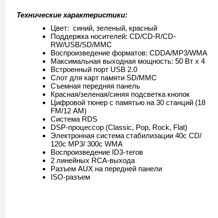
Технические характеристики:
Цвет: синий, зеленый, красный
Поддержка носителей: CD/CD-R/CD-
RW/USB/SD/MMC
Воспроизведение форматов: CDDA/MP3/WMA
Максимальная выходная мощность: 50 Вт x 4
Встроенный порт USB 2.0
Слот для карт памяти SD/MMC
Съемная передняя панель
Красная/зеленая/синяя подсветка кнопок
Цифровой тюнер с памятью на 30 станций (18
FM/12 АМ)
Система RDS
DSP-процессор (Classic, Pop, Rock, Flat)
Электронная система стабилизации 40с CD/
120с MP3/ 300с WMA
Воспроизведение ID3-тегов
2 линейных RCA-выхода
Разъем AUX на передней панели
ISO-разъем