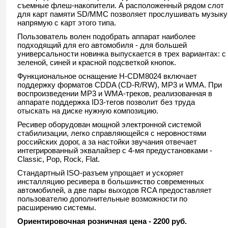
съемные флеш-накопители. А расположенный рядом слот
для карт памяти SD/MMC позволяет прослушивать музыку
напрямую с карт этого типа.
Пользователь волен подобрать аппарат наиболее
подходящий для его автомобиля - для большей
универсальности новинка выпускается в трех вариантах: с
зеленой, синей и красной подсветкой кнопок.
Функциональное оснащение H-CDM8024 включает
поддержку форматов CDDA (CD-R/RW), MP3 и WMA. При
воспроизведении MP3 и WMA-треков, реализованная в
аппарате поддержка ID3-тегов позволит без труда
отыскать на диске нужную композицию.
Ресивер оборудован мощной электронной системой
стабилизации, легко справляющейся с неровностями
российских дорог, а за настойки звучания отвечает
интегрированный эквалайзер с 4-мя предустановками -
Classic, Pop, Rock, Flat.
Стандартный ISO-разъем упрощает и ускоряет
инсталляцию ресивера в большинство современных
автомобилей, а две пары выходов RCA предоставляет
пользователю дополнительные возможности по
расширению системы.
Ориентировочная розничная цена - 2200 руб.