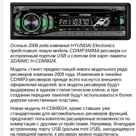
Осенью 2008 года компания
HYUNDAI
Electronics
представит новую модель
CD/
MP3/
WMA-ресивера со
встроенным портом
USB и слотом для карт памяти
SD/
MMC
H-CDM8024.
Модель станет предвестницей нового модельного ряда
ресиверов компании 2009 года. Изменения в линейке
CD/MP3-ресиверов прежде всего коснутся внешнего
оформления моделей: все модели ресиверов будут
выдержаны в едином стилистическом ключе, а при
создании передних панелей будут использоваться более
дорогие качественные пластики.
Новая модель H-CDM8024, кроме ставших уже
стандартными для автомобильных ресиверов функций,
предлагает пользователю расширенные возможности по
коммутации с другими устройствами. Например, благодаря
встроенному порту USB (разъем mini USB), находящемуся
на передней панели, к ресиверу можно подключать