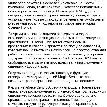
универсал сочетает в себе все ключевые ценности
компании Honda, такие как стиль, качество исполнения и
неповторимый внешний вид. Инженерам R&D удалось
создать динамичный и стремительный дизайн, который
устанавливает новые стандарты сегмента автомобилей в
кузове универсал и подчеркивает спортивные корни
бренда Honda.
За ярким и запоминающимся экстерьером модели
скрывается умная функциональность и непревзойденная
практичность. Салон Civic Tourer станет самым
просторным в классе и придется по вкусу покупателям,
которым важно иметь как можно больше пространства для
работы или путешествий с семьей. Багажник универсала
лидирует по объему в сегменте C и D и имеет 624 литра
свободного для загрузки пространства, а при сложенных
сидениях - 1668 литров.
Отдельно следует отметить полезную функцию
складывания задних сидений Magic Seats, которая
позволит трансформировать салон одним касанием.
Как и в хетчбеке Civic 5D, серийная модель Tourer имеет
уникальное расположение топливного бака под передними
сидениями, которое позволит наиболее рационально
организовать пространство в салоне. Также следует
отметить низкую погрузочную высоту по сравнению с