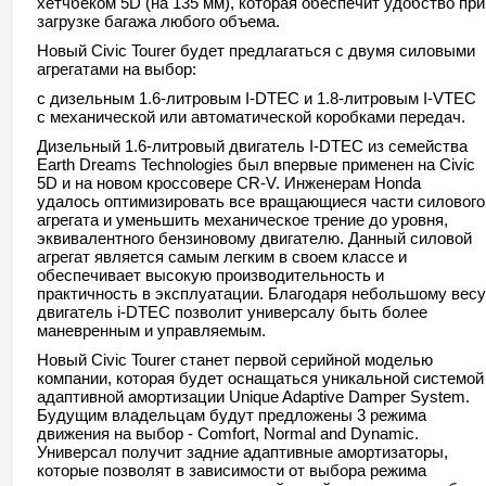
хетчбеком 5D (на 135 мм), которая обеспечит удобство при
загрузке багажа любого объема.
Новый Civic Tourer будет предлагаться с двумя силовыми
агрегатами на выбор:
с дизельным 1.6-литровым I-DTEC и 1.8-литровым I-VTEC
с механической или автоматической коробками передач.
Дизельный 1.6-литровый двигатель I-DTEC из семейства
Earth Dreams Technologies был впервые применен на Civic
5D и на новом кроссовере CR-V. Инженерам Honda
удалось оптимизировать все вращающиеся части силового
агрегата и уменьшить механическое трение до уровня,
эквивалентного бензиновому двигателю. Данный силовой
агрегат является самым легким в своем классе и
обеспечивает высокую производительность и
практичность в эксплуатации. Благодаря небольшому весу
двигатель i-DTEC позволит универсалу быть более
маневренным и управляемым.
Новый Civic Tourer станет первой серийной моделью
компании, которая будет оснащаться уникальной системой
адаптивной амортизации Unique Adaptive Damper System.
Будущим владельцам будут предложены 3 режима
движения на выбор - Comfort, Normal and Dynamic.
Универсал получит задние адаптивные амортизаторы,
которые позволят в зависимости от выбора режима