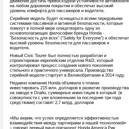
движения достичь превосходной устойчивости автомобиля
на любом дорожном покрытии и обеспечат высокий
уровень комфорта для пассажиров и водителя.
Серийная модель будет оснащаться всеми передовыми
системами пассивной и активной безопасности, которые
помогут в полной мере олицетворять одну из
основополагающих философии бренда Honda -
"Безопасность для всех" ("Safety for Everyone") и обеспечат
высокий уровень безопасности для пассажиров и
водителя.
Новый Civic Tourer был полностью разработан и
спроектирован европейским отделом R&D, который
контролировал процесс создания нового поколения
стильного и практичного универсала. Производство
серийной модели стартует в Великобритании в 2014 году.
Недавно компания Honda объявила о планах
инвестировать 215 млн. долларов в развитие производства
на заводе в Огайо, суммарные инвестиции в который (в
совокупности с уже вложенными за последние три года
средствами) составят 2,7 млрд. долларов
«Мы верим, что успех определяется эффективностью
взаимодействия между партнерами и нашей технологией»
– говорит первый вице-президент Honda America Рик