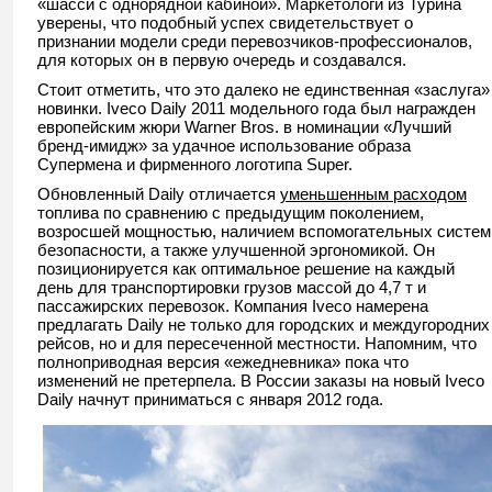
«шасси с однорядной кабиной». Маркетологи из Турина
уверены, что подобный успех свидетельствует о
признании модели среди перевозчиков-профессионалов,
для которых он в первую очередь и создавался.
Стоит отметить, что это далеко не единственная «заслуга»
новинки. Iveco Daily 2011 модельного года был награжден
европейским жюри Warner Bros. в номинации «Лучший
бренд-имидж» за удачное использование образа
Супермена и фирменного логотипа Super.
Обновленный Daily отличается
уменьшенным расходом
топлива по сравнению с предыдущим поколением,
возросшей мощностью, наличием вспомогательных систем
безопасности, а также улучшенной эргономикой. Он
позиционируется как оптимальное решение на каждый
день для транспортировки грузов массой до 4,7 т и
пассажирских перевозок. Компания Iveco намерена
предлагать Daily не только для городских и междугородних
рейсов, но и для пересеченной местности. Напомним, что
полноприводная версия «ежедневника» пока что
изменений не претерпела. В России заказы на новый Iveco
Daily начнут приниматься с января 2012 года.