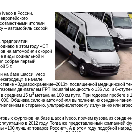
Iveco в России,
европейского
 совместными итогами
ку – автомобиль скорой
 предприятии
однако в этом году «СТ
ов на автомобили скорой
е виды социальной и
ыл собран первый
й 5 т.
и на базе шасси Iveco
ижегродец» в начале
ыставке «Здравоохранение–2013», посвященной медицинской тех
зовым двигателем FPT Industrial мощностью 136 л.с. и 6-ступе
3
 в среднем 15 м
метана на 100 км пути. При годовом пробеге в 
0 000. Обшивка салона автомобиля выполнена из сэндвич-панел
влением к стиранию, ультрафиолетовому излучению или агре
товых фургонов на базе шасси Iveco, причем кузова из сэндвич
сплуатацию в 2012 году. Тогда же представленный компанией фу
ы «100 лучших товаров России». А в этом году подобной награ