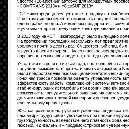
удостоен 26-местный автобус для маршрутных перевозо
«COMTRANS’2013» и «GasSUF 2013».
«СТ Нижегородец» осуществляет продажу автомобилей I
При этом дилеры имеют возможность получить операти
одного рабочего дня. А инженеры предприятия, таким 
и учитывают при последующем конструировании и прои
В 2013 году на «СТ Нижегородец» было выпущено более
На протяжении последних нескольких лет предприятие 
увеличен почти в десять раз. Существенный спад был 
закупать шасси и фургоны Iveco и нескольких других 
наращивал темпы производства, ежегодно увеличивая в
Участники встречи по итогам года, состоявшейся на т
получили возможность протестировать автомобили Ive
были предоставлены газовый цельнометаллический фург
Гоночная трасса позволила оценить управляемость ав
эффективность работы комплексной системы активной 
стабилизирующих автомобиль при возникновении аварий
возможность принудительного выключения системы наж
датчики фиксируют резкий маневр или внезапное ухуд
или сильному крену кузова.
Жесткая рамная конструкция и усиленная подвеска та
пассажиры будут себя чувствовать при полной загрузке
грузоподъемность, вследствие чего плавность хода нес
газовый, и дизельный – продемонстрировали уверенную