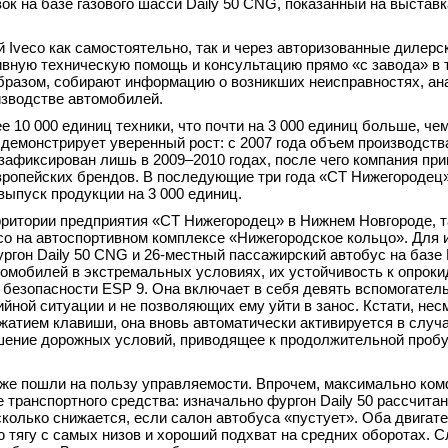
к на базе газового шасси Daily 50 CNG, показанный на выставк
veco как самостоятельно, так и через авторизованные дилерс
вную техническую помощь и консультацию прямо «с завода» в 
образом, собирают информацию о возникших неисправностях, ан
зводстве автомобилей.
 10 000 единиц техники, что почти на 3 000 единиц больше, че
демонстрирует уверенный рост: с 2007 года объем производств
зафиксирован лишь в 2009–2010 годах, после чего компания пр
европейских брендов. В последующие три года «СТ Нижегородец
ыпуск продукции на 3 000 единиц.
ерритории предприятия «СТ Нижегородец» в Нижнем Новгороде, 
co на автоспортивном комплексе «Нижегородское кольцо». Для 
он Daily 50 CNG и 26-местный пассажирский автобус на базе D
томобилей в экстремальных условиях, их устойчивость к опрок
безопасности ESP 9. Она включает в себя девять вспомогател
ной ситуации и не позволяющих ему уйти в занос. Кстати, нес
атием клавиши, она вновь автоматически активируется в случа
шение дорожных условий, приводящее к продолжительной пробу
кже пошли на пользу управляемости. Впрочем, максимально ко
 транспортного средства: изначально фургон Daily 50 рассчита
колько снижается, если салон автобуса «пустует». Оба двигате
 тягу с самых низов и хороший подхват на средних оборотах. 