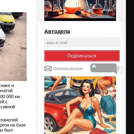
Автодела
Подписка письмом
нике и
нчатой
100 000 км
ей с
ссивной
-панелей
ргон на базе
ды был