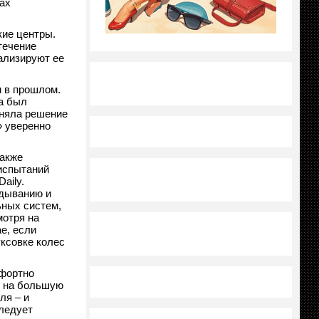
ах
кие центры.
течение
ализируют ее
м в прошлом.
а был
иняла решение
» уверенно
также
испытаний
aily.
идыванию и
ьных систем,
мотря на
е, если
ксовке колес
мфортно
н на большую
ля – и
Следует