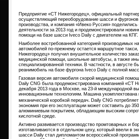
Предприятие «СТ Нижегородец», официальный партнер 
осуществляющий переоборудование шасси и фургонов 
производства, и компания «Ивеко Руссия» поделились
деятельности за 2013 год и продемонстрировали новин
помощи на базе шасси Iveco Daily c двигателем на КПГ.
Наиболее востребованной категорией производимых на
автомобилей по-прежнему остается маршрутное такси, 
Нижегородец» получил внушительное количество заказ
медицинской помощи, школьные автобусы, а также ины
специализированной техники. В частности, в августе б
реанимобиль на базе фургона Iveco Daily с полной массо
Газовая версия автомобиля скорой медицинской помощ
Daily CNG была продемонстрирована компанией «СТ Н
декабря 2013 года в Москве, на 23-й международной в
инновационным технологиям. Машина укомплектована га
механической коробкой передач. Daily CNG потребляет
экономия при его эксплуатации может составить до 35
алюминиевым покрытием, обладающим высоким сопроти
кислотной среде.
Активно развивается производство промтоварных и бор
изготавливаются в отдельном цеху, который ввели в эк
шасси Daily стал дипломантом всероссийской программ