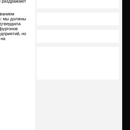
е раздражают
ованием
в: мы должны
одтвердила
фургонов
едприятий, но
 на