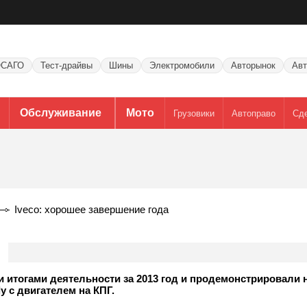
САГО
Тест-драйвы
Шины
Электромобили
Авторынок
Авт
Обслуживание
Мото
Грузовики
Автоправо
Сд
Iveco: хорошее завершение года
 итогами деятельности за 2013 год и продемонстрировали 
y c двигателем на КПГ.