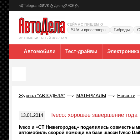
Telegram
VK
Дзен
ЖЖ
СЕЙЧАС ПИШЕМ О
SUV и кроссоверы
Гибриды
О
АВТОМОБИЛЬНЫЙ ЖУРНАЛ
Автомобили
Тест-драйвы
Электроника
Журнал "АВТОДЕЛА"
МАТЕРИАЛЫ
Новости
Iveco: хорошее завершение года
13.01.2014
Iveco и «СТ Нижегородец» поделились совместными
автомобиль скорой помощи на базе шасси Iveco Dail