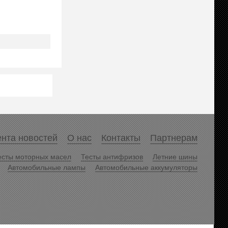
нта новостей
О нас
Контакты
Партнерам
есты моторных масел
Тесты антифризов
Летние шины
Автомобильные лампы
Автомобильные аккумуляторы