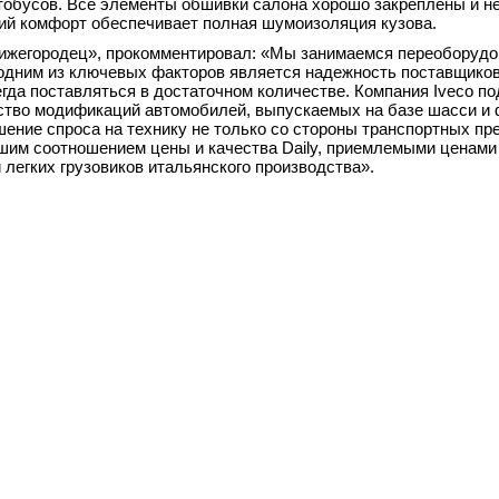
втобусов. Все элементы обшивки салона хорошо закреплены и н
кий комфорт обеспечивает полная шумоизоляция кузова.
ижегородец», прокомментировал: «Мы занимаемся переоборуд
е одним из ключевых факторов является надежность поставщико
егда поставляться в достаточном количестве. Компания Iveco п
ество модификаций автомобилей, выпускаемых на базе шасси и 
ышение спроса на технику не только со стороны транспортных пр
ошим соотношением цены и качества Daily, приемлемыми ценами
легких грузовиков итальянского производства».