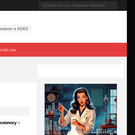
опилот и ADAS
елай сам
новинку –