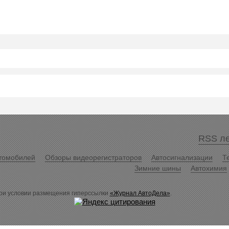
RSS ле
томобилей
Обзоры видеорегистраторов
Автосигнализации
Т
Зимние шины
Автохимия
ри условии размещения гиперссылки
«Журнал АвтоДела»
.