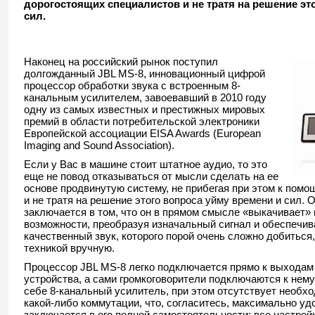
дорогостоящих специалистов и не тратя на решение эт
сил.
Наконец на российский рынок поступил
долгожданный JBL MS-8, инновационный цифрой
процессор обработки звука с встроенным 8-
канальным усилителем, завоевавший в 2010 году
одну из самых известных и престижных мировых
премий в области потребительской электроники
Европейской ассоциации EISA Awards (European
Imaging and Sound Association).
Если у Вас в машине стоит штатное аудио, то это
еще не повод отказываться от мысли сделать на ее
основе продвинутую систему, не прибегая при этом к пом
и не тратя на решение этого вопроса уйму времени и сил.
заключается в том, что он в прямом смысле «выкачивает»
возможности, преобразуя изначальный сигнал и обеспечив
качественный звук, которого порой очень сложно добиться
техникой вручную.
Процессор JBL MS-8 легко подключается прямо к выходам 
устройства, а сами громкоговорители подключаются к нему 
себе 8-канальный усилитель, при этом отсутствует необх
какой-либо коммутации, что, согласитесь, максимально у
заключается в его полной самостоятельности: все настрой