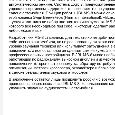
автоматическом режиме. Система Logic 7, предусмотренна
управляет временем задержек, что позволяет точно управл
салоне автомобиля. Принцип работы JBL MS-8 можно описа
этой новинки Энди Веемейера (Harman International): «Всяк
– услуги плотника ли набор плотницкого инструмента. MS-8 
которого все необходимое при себе, и который сделает ра
либо сможете вы».
Разработчики MS-8 старались, для тех, кто хочет добиться
собственного автомобиля, но не располагает для этого с
уровню звучания техникой или испытывает затруднения в е
подключить, а все остальное он сделает сам не хуже, а в
профессиональных настройщиков. В JBL MS-8 много необы
работающий по радиоканалу, выносной дисплей и измерит
подключении которого встроенному калибратору потребует
оптимизации настроек кроссовера, эквалайзера и блока в
в салоне реалистичной звуковой атмосферы.
В заключение остается лишь поздравить россиян с возмо
процессора нового поколения JBL MS-8, использование ко
улучшить звучание аудиосистемы автомобиля.