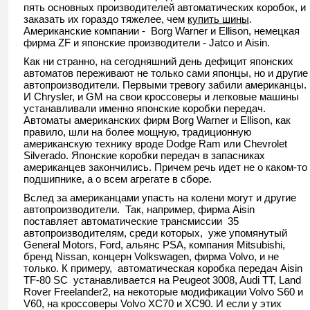
пять основных производителей автоматических коробок, и
заказать их гораздо тяжелее, чем
купить шины
.
Американские компании - Borg Warner и Ellison, немецкая
фирма ZF и японские производители - Jatco и Aisin.
Как ни странно, на сегодняшний день дефицит японских
автоматов переживают не только сами японцы, но и другие
автопроизводители. Первыми тревогу забили американцы.
И Chrysler, и GM на свои кроссоверы и легковые машины
устанавливали именно японские коробки передач.
Автоматы американских фирм Borg Warner и Ellison, как
правило, шли на более мощную, традиционную
американскую технику вроде Dodge Ram или Chevrolet
Silverado. Японские коробки передач в запасниках
американцев закончились. Причем речь идет не о каком-то
подшипнике, а о всем агрегате в сборе.
Вслед за американцами упасть на колени могут и другие
автопроизводители. Так, например, фирма Aisin
поставляет автоматические трансмиссии 35
автопроизводителям, среди которых, уже упомянутый
General Motors, Ford, альянс PSA, компания Mitsubishi,
бренд Nissan, концерн Volkswagen, фирма Volvo, и не
только. К примеру, автоматическая коробка передач Aisin
TF-80 SC устанавливается на Peugeot 3008, Audi TT, Land
Rover Freelander2, на некоторые модификации Volvo S60 и
V60, на кроссоверы Volvo XC70 и XC90. И если у этих