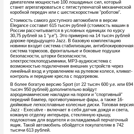
двигателем мощностью 100 лошадиных сил, который
станет агрегатироваться с пятиступенчатой механической
коробкой передач или с шестискоростным "роботом".
Стоимость самого доступного автомобиля в версии
Elegance составит 615 тысяч рублей (стоимость машин в
России рассчитывается в условных единицах по курсу
30,75 рублей за 1 "у.е"). Это примерно на 14 тысяч рублей
дороже предыдущего Jazz. В базовую комплектацию
новинки входит система стабилизации, антиблокировочная
система тормозов, фронтальные и боковые подушки
безопасности, шторки безопасности,
электростеклоподъемники, MP3-аудиосистема с
возможностью подключения внешних устройств через
линейный вход и управлением на рулевом колесе, климат-
контроль и передние кресла с подогревом.
В более богатую версию Sport (от 22 тысяч 600 у.е. или 694
тысяч 950 рублей) дополнительно войдут
аэродинамические накладки на пороги и "спортивный"
передний бампер, противотуманные фары, а также 16-
дюймовые легкосплавные колесные диски. Топовая версия
Jazz - Executive - включает в себя датчик дождя и света,
кожаную отделку интерьера, стеклянную крышу,
подлокотник для водителя и охлаждаемый перчаточный
ящик. Такой автомобиль обойдется покупателям в 742
тысячи 613 рублей.