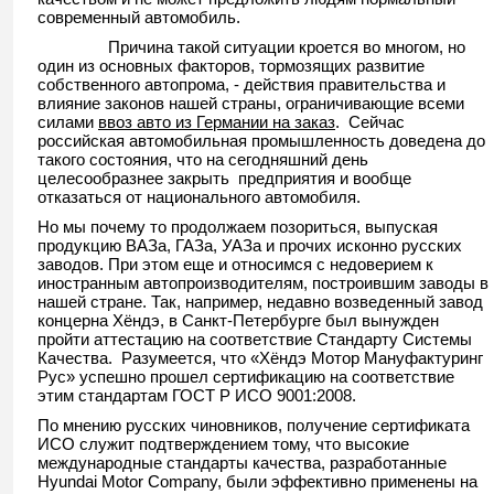
современный автомобиль.
Причина такой ситуации кроется во многом, но
один из основных факторов, тормозящих развитие
собственного автопрома, - действия правительства и
влияние законов нашей страны, ограничивающие всеми
силами
ввоз авто из Германии на заказ
. Сейчас
российская автомобильная промышленность доведена до
такого состояния, что на сегодняшний день
целесообразнее закрыть предприятия и вообще
отказаться от национального автомобиля.
Но мы почему то продолжаем позориться, выпуская
продукцию ВАЗа, ГАЗа, УАЗа и прочих исконно русских
заводов. При этом еще и относимся с недоверием к
иностранным автопроизводителям, построившим заводы в
нашей стране. Так, например, недавно возведенный завод
концерна Хёндэ, в Санкт-Петербурге был вынужден
пройти аттестацию на соответствие Стандарту Системы
Качества. Разумеется, что «Хёндэ Мотор Мануфактуринг
Рус» успешно прошел сертификацию на соответствие
этим стандартам ГОСТ Р ИСО 9001:2008.
По мнению русских чиновников, получение сертификата
ИСО служит подтверждением тому, что высокие
международные стандарты качества, разработанные
Hyundai Motor Company, были эффективно применены на