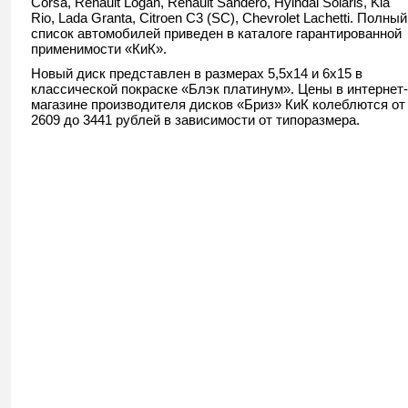
Corsa, Renault Logan, Renault Sandero, Hyindai Solaris, Kia
Rio, Lada Granta, Citroen C3 (SC), Chevrolet Lachetti. Полный
список автомобилей приведен в каталоге гарантированной
применимости «КиК».
Новый диск представлен в размерах 5,5х14 и 6х15 в
классической покраске «Блэк платинум». Цены в интернет-
магазине производителя дисков «Бриз» КиК колеблются от
2609 до 3441 рублей в зависимости от типоразмера.