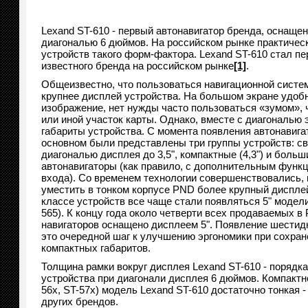
Lexand ST-610 - первый автонавигатор бренда, оснаще
диагональю 6 дюймов. На российском рынке практичес
устройств такого форм-фактора. Lexand ST-610 стал пе
известного бренда на российском рынке
[1]
.
Общеизвестно, что пользоваться навигационной систем
крупнее дисплей устройства. На большом экране удоб
изображение, нет нужды часто пользоваться «зумом», 
или иной участок карты. Однако, вместе с диагональю 
габариты устройства. С момента появления автонавигат
основном были представлены три группы устройств: с
диагональю дисплея до 3,5", компактные (4,3") и бол
автонавигаторы (как правило, с дополнительным функ
входа). Со временем технологии совершенствовались,
уместить в тонком корпусе PND более крупный дисплей
классе устройств все чаще стали появляться 5" модели
565). К концу года около четверти всех продаваемых в
навигаторов оснащено дисплеем 5". Появление шестид
это очередной шаг к улучшению эргономики при сохран
компактных габаритов.
Толщина рамки вокруг дисплея Lexand ST-610 - порядк
устройства при диагонали дисплея 6 дюймов. Компактно
56х, ST-57х) модель Lexand ST-610 достаточно тонкая -
других брендов.