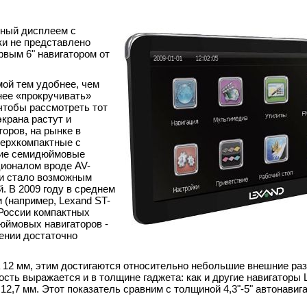
нный дисплеем с
ки не представлено
рвым 6" навигатором от
ой тем удобнее, чем
нее «прокручивать»
чтобы рассмотреть тот
экрана растут и
оров, на рынке в
верхкомпактные с
ьшие семидюймовые
ционалом вроде AV-
 и стало возможным
. В 2009 году в среднем
 (например, Lexand ST-
 России компактных
юймовых навигаторов -
ении достаточно
а 12 мм, этим достигаются относительно небольшие внешние ра
сть выражается и в толщине гаджета: как и другие навигаторы 
 12,7 мм. Этот показатель сравним с толщиной 4,3"-5" автонавиг