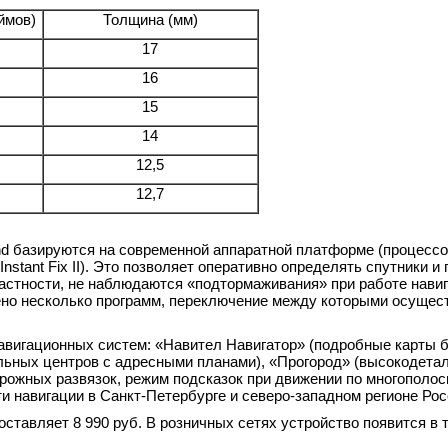
ймов)
Толщина (мм)
17
16
15
14
12,5
12,7
d базируются на современной аппаратной платформе (процессо
Instant Fix II). Это позволяет оперативно определять спутники 
частности, не наблюдаются «подтормаживания» при работе нави
ено несколько программ, переключение между которыми осущес
навигационных систем: «Навител Навигатор» (подробные карты 
альных центров с адресными планами), «Прогород» (высокодета
орожных развязок, режим подсказок при движении по многополо
и навигации в Санкт-Петербурге и северо-западном регионе Рос
ставляет 8 990 руб. В розничных сетях устройство появится в 