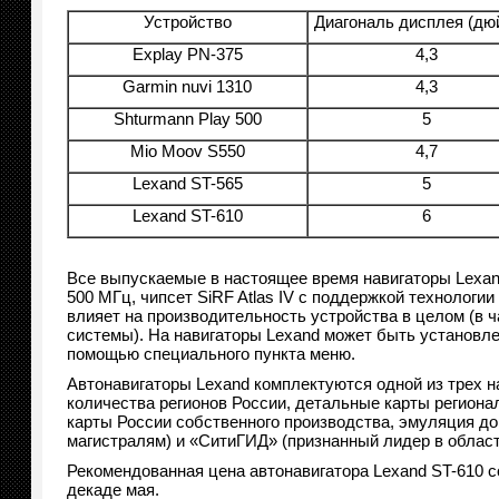
Устройство
Диагональ дисплея (дю
Explay PN-375
4,3
Garmin nuvi 1310
4,3
Shturmann Play 500
5
Mio Moov S550
4,7
Lexand ST-565
5
Lexand ST-610
6
Все выпускаемые в настоящее время навигаторы Lexan
500 МГц, чипсет SiRF Atlas IV с поддержкой технологии 
влияет на производительность устройства в целом (в 
системы). На навигаторы Lexand может быть установл
помощью специального пункта меню.
Автонавигаторы Lexand комплектуются одной из трех 
количества регионов России, детальные карты регион
карты России собственного производства, эмуляция д
магистралям) и «СитиГИД» (признанный лидер в област
Рекомендованная цена автонавигатора Lexand ST-610 со
декаде мая.