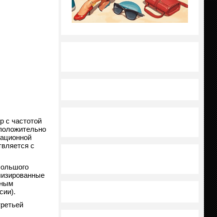
р с частотой
и положительно
гационной
твляется с
большого
лизированные
сным
сии).
третьей