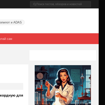
опилот и ADAS
елай сам
рекордную для