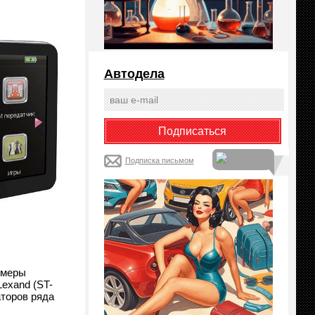
Автодела
Подписка письмом
змеры
Lexand (ST-
аторов ряда