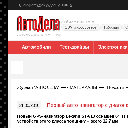
Telegram
VK
Дзен
ЖЖ
СЕЙЧАС ПИШЕМ О
SUV и кроссоверы
Гибриды
О
АВТОМОБИЛЬНЫЙ ЖУРНАЛ
Автомобили
Тест-драйвы
Электроника
Журнал "АВТОДЕЛА"
МАТЕРИАЛЫ
Новости
Первый авто навигатор с диагона
21.05.2010
Новый GPS-навигатор Lexand ST-610 оснащен 6” TFT
устройств этого класса толщину – всего 12,7 мм