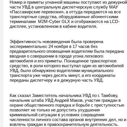
Номер и приметы угнанной машины поступают из дежурной
части УВД в центральную диспетчерскую службу МАУ
«Пассажирские перевозки», а оттуда передаются на все
транспортные средства, оборудованные абонентскими
терминалами M2M-Cyber GLX и отображаются на LСD-
дисплее, установленном в кабине водителя.
Эффективность нововведения была проверена
экспериментально: 24 ноября в 17 часов без
предварительного оповещения водителям была передана
вводная о совершении в городе угона легкового
автомобиля и его приметы. Похищенное транспортное
средство, в роли которого выступал один из автомобилей
УВД, было обнаружено водителями муниципального
транспорта уже через десять минут, а его координаты
переданы диспетчеру и в дежурную часть УВД.
Как сказал Заместитель начальника УВД по г. Тамбову,
начальник штаба УВД Андрей Маков, участие граждан в
охране общественного порядка и борьбе с преступностью
позволяет не только не допустить ухудшения
криминальной ситуации в условиях сокращения
численности личного состава органов внутренних дел, но и
вовлечь граждан в правоохранительную деятельность.