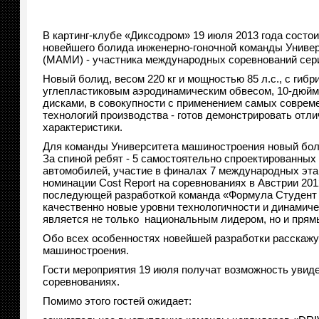
В картинг-клубе «Диксодром» 19 июля 2013 года состо
новейшего болида инженерно-гоночной команды Униве
(МАМИ) - участника международных соревнований серии
Новый болид, весом 220 кг и мощностью 85 л.с., с гибр
углепластиковым аэродинамическим обвесом, 10-дюй
дисками, в совокупности с применением самых соврем
технологий производства - готов демонстрировать от
характеристики.
Для команды Университета машиностроения новый боли
За спиной ребят - 5 самостоятельно спроектированных
автомобилей, участие в финалах 7 международных этап
номинации Cost Report на соревнованиях в Австрии 201
последующей разработкой команда «Формула Студен
качественно новые уровни технологичности и динамиче
является не только национальным лидером, но и прям
Обо всех особенностях новейшей разработки расскажут
машиностроения.
Гости мероприятия 19 июля получат возможность увидет
соревнованиях.
Помимо этого гостей ожидает: