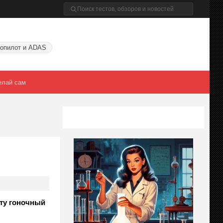
опилот и ADAS
елай сам
ету гоночный