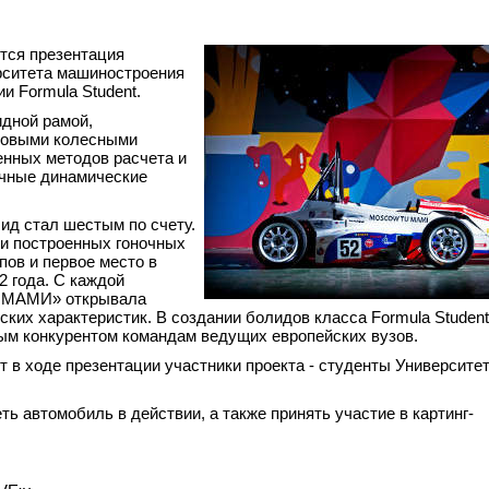
ится презентация
рситета машиностроения
 Formula Student.
идной рамой,
мовыми колесными
енных методов расчета и
личные динамические
д стал шестым по счету.
 и построенных гоночных
ов и первое место в
2 года. С каждой
т МАМИ» открывала
ских характеристик. В создании болидов класса Formula Studen
ым конкурентом командам ведущих европейских вузов.
 в ходе презентации участники проекта - студенты Университе
ь автомобиль в действии, а также принять участие в картинг-