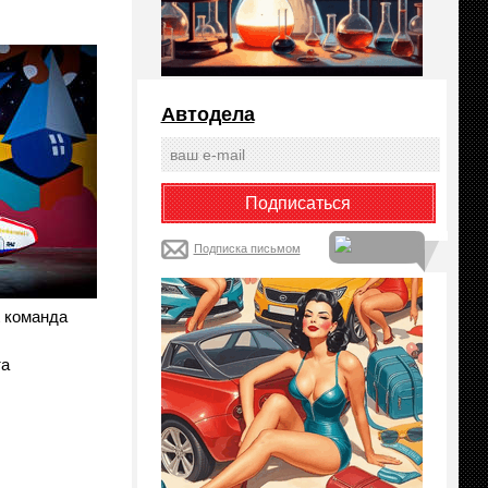
Автодела
Подписка письмом
t команда
та