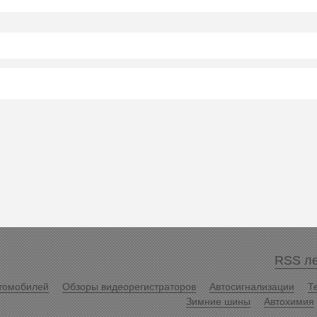
RSS ле
томобилей
Обзоры видеорегистраторов
Автосигнализации
Т
Зимние шины
Автохимия