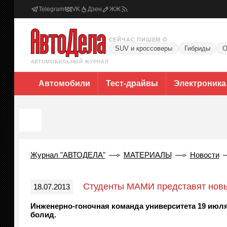
Telegram
VK
Дзен
ЖЖ
СЕЙЧАС ПИШЕМ О
SUV и кроссоверы
Гибриды
О
АВТОМОБИЛЬНЫЙ ЖУРНАЛ
Автомобили
Тест-драйвы
Электроника
Журнал "АВТОДЕЛА"
МАТЕРИАЛЫ
Новости
Студенты МАМИ представят нов
18.07.2013
Инженерно-гоночная команда университета 19 июля 
болид.