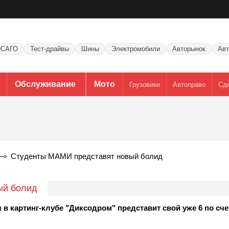
САГО
Тест-драйвы
Шины
Электромобили
Авторынок
Авт
Обслуживание
Мото
Грузовики
Автоправо
Сд
Студенты МАМИ представят новый болид
ый болид
в картинг-клубе "Диксодром" представит свой уже 6 по сч