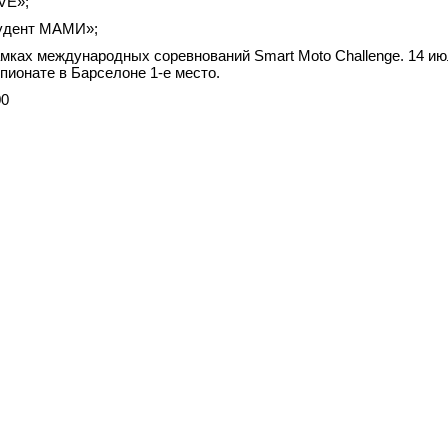
VE»;
тудент МАМИ»;
мках международных соревнований Smart Moto Challenge. 14 июл
пионате в Барселоне 1-е место.
00