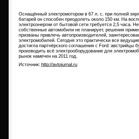
Оснащённый электромотором в 67 л. с. при полной зяр
батарей он способен преодолеть около 150 км. На вос
электроэнергии от бытовой сети требуется 2,5 часа. Не
собственные автомобили не планирует, решения приме
призваны привлечь автопроизводителей, заинтересова
электромобилей. Сегодня это практически все ведущие
достигла партнёрского соглашения с Ford: австрийцы 
производить всё электрооборудование для электромоби
рынок намечен на 2011 год.
Источник:
http://avtojurnal.ru