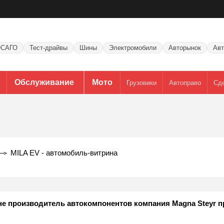
САГО
Тест-драйвы
Шины
Электромобили
Авторынок
Авт
Обслуживание
Мото
Грузовики
Автоправо
Сд
MILA EV - автомобиль-витрина
е производитель автокомпонентов компания Magna Steyr п