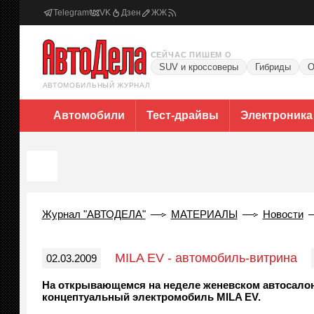
Telegram
VK
Дзен
ЖЖ
СЕЙЧАС ПИШЕМ О
SUV и кроссоверы
Гибриды
О
АВТОМОБИЛЬНЫЙ ЖУРНАЛ
Автомобили
Тест-драйвы
Электроника
Журнал "АВТОДЕЛА"
МАТЕРИАЛЫ
Новости
MILA EV - автомобиль-витрина
02.03.2009
На открывающемся на неделе женевском автосалон
концептуальный электромобиль MILA EV.