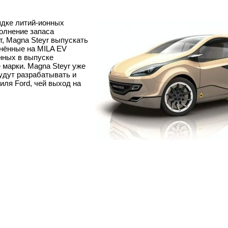
ядке литий-ионных
полнение запаса
т, Magna Steyr выпускать
нённые на MILA EV
нных в выпуске
 марки. Magna Steyr уже
будут разрабатывать и
ля Ford, чей выход на