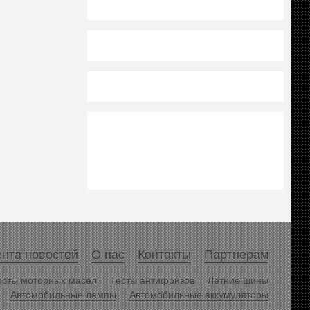
нта новостей
О нас
Контакты
Партнерам
есты моторных масел
Тесты антифризов
Летние шины
Автомобильные лампы
Автомобильные аккумуляторы