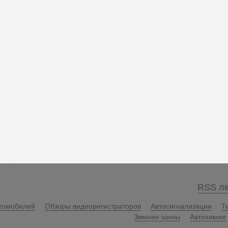
RSS ле
томобилей
Обзоры видеорегистраторов
Автосигнализации
Т
Зимние шины
Автохимия