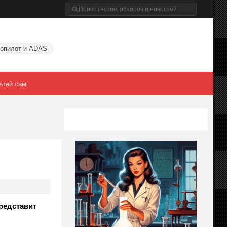
опилот и ADAS
елай сам
редставит