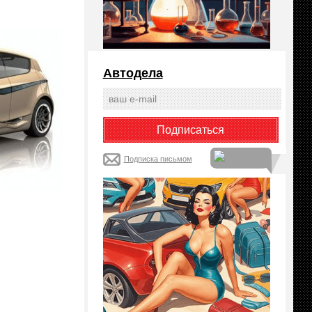
Автодела
Подписка письмом