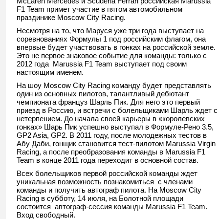
McLaren Mercedes и Scuderia Ferrari российская Marussia
F1 Team примет участие в пятом автомобильном
праздинике Moscow City Racing.
Несмотря на то, что Маруся уже три года выступает на
соревнованиях Формулы 1 под российским флагом, она
впервые будет участвовать в гонках на российской земле.
Это не первое знаковое событие для команды: только с
2012 года Marussia F1 Team выступает под своим
настоящим именем.
На шоу Moscow City Racing команду будет представлять
один из основных пилотов, талантливый дебютант
чемпионата француз Шарль Пик. Для него это первый
приезд в Россию, и встречи с болельщиками Шарль ждет с
нетерпением. До начала своей карьеры в «королевских
гонках» Шарь Пик успешно выступал в Формуле-Рено 3.5,
GP2 Asia, GP2. В 2011 году, после молодежныx тестов в
Абу Даби, гонщик становится тест-пилотом Marussia Virgin
Racing, а после преобразования команды в Marussia F1
Team в конце 2011 года переходит в основной состав.
Всех болельщиков первой российской команды ждет
уникальная возможность познакомиться с членами
команды и получить автограф пилота. На Moscow City
Racing в субботу, 14 июля, на Болотной площади
состоится автограф-сессия команды Marussia F1 Team.
Вход свободный.