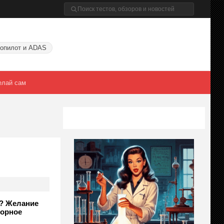
опилот и ADAS
елай сам
м? Желание
торное