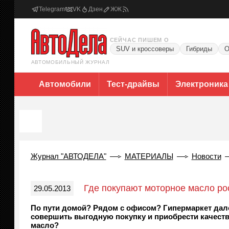
Telegram
VK
Дзен
ЖЖ
СЕЙЧАС ПИШЕМ О
SUV и кроссоверы
Гибриды
О
АВТОМОБИЛЬНЫЙ ЖУРНАЛ
Автомобили
Тест-драйвы
Электроника
Журнал "АВТОДЕЛА"
МАТЕРИАЛЫ
Новости
Где покупают моторное масло ро
29.05.2013
По пути домой? Рядом с офисом? Гипермаркет дале
совершить выгодную покупку и приобрести качеств
масло?