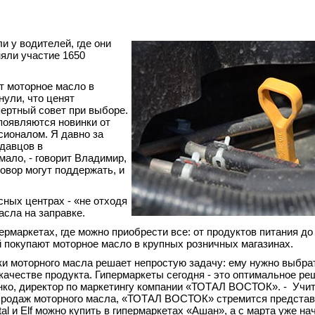
 у водителей, где они
яли участие 1650
т моторное масло в
ули, что ценят
ертный совет при выборе.
появляются новинки от
сионалом. Я давно за
давцов в
мало, - говорит Владимир,
говор могут поддержать, и
ных центрах - «не отходя
масла на заправке.
ермаркетах, где можно приобрести все: от продуктов питания до
покупают моторное масло в крупных розничных магазинах.
и моторного масла решает непростую задачу: ему нужно выбра
ачестве продукта. Гипермаркеты сегодня - это оптимальное реш
нко, директор по маркетингу компании «ТОТАЛ ВОСТОК». - Учи
 продаж моторного масла, «ТОТАЛ ВОСТОК» стремится представ
l и Elf можно купить в гипермаркетах «Ашан», а с марта уже на