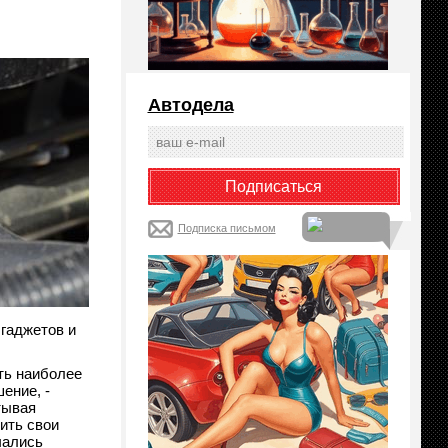
Автодела
Подписка письмом
 гаджетов и
ть наиболее
ение, -
тывая
ить свои
чались