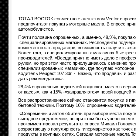
ТОТАЛ ВОСТОК совместно с агентством Vector спросили
предпочитают покупать моторные масла. В опросе прин
автомобилистов.
Почти половина опрошенных, а именно, 48,9%, покупаю
специализированных магазинах. Респонденты подчеркн
компетентность продавцов, возможность получить эксп
Более того, в специализированных магазинах быстрее 
производителей. «Всегда приятно иметь дело с профес
рулем, но при этом часто прислушиваюсь к мнению про
специализированных магазинах, где покупаю моторное 
водитель Peugeot 107 3dr. - Важно, что продавцы и раз
дать рекомендацию».
28,4% опрошенных водителей покупают масло в сервис
от кассы», как и 15% -«заправляются» новой порцией 
Все распространеннее сейчас становится покупки в гип
бытовой техники. Поэтому 16% опрошенных водителей 
«Современный автолюбитель при выборе места покупк
выгодное предложение, но при этом быть уверенным в к
прокомментировал результаты опроса Михаил Головче
возрастающую популярность гипермаркетов как точек
продукты в крупных сетях. Сегодня моторные масла Tota