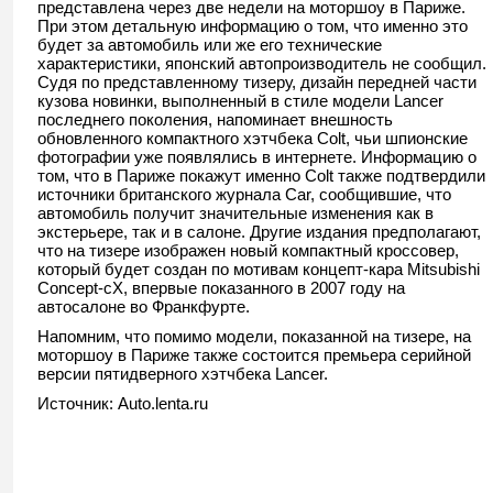
представлена через две недели на моторшоу в Париже.
При этом детальную информацию о том, что именно это
будет за автомобиль или же его технические
характеристики, японский автопроизводитель не сообщил.
Судя по представленному тизеру, дизайн передней части
кузова новинки, выполненный в стиле модели Lancer
последнего поколения, напоминает внешность
обновленного компактного хэтчбека Colt, чьи шпионские
фотографии уже появлялись в интернете. Информацию о
том, что в Париже покажут именно Colt также подтвердили
источники британского журнала Car, сообщившие, что
автомобиль получит значительные изменения как в
экстерьере, так и в салоне. Другие издания предполагают,
что на тизере изображен новый компактный кроссовер,
который будет создан по мотивам концепт-кара Mitsubishi
Concept-cX, впервые показанного в 2007 году на
автосалоне во Франкфурте.
Напомним, что помимо модели, показанной на тизере, на
моторшоу в Париже также состоится премьера серийной
версии пятидверного хэтчбека Lancer.
Источник: Auto.lenta.ru