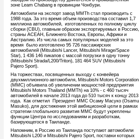
зоне Leam Chabang в провинции Чонбури.
Автомобили на экспорт завод MMTh стал производить с
1988 года. За это время объем производства составил 1,7
миллиона автомобилей, изготовленных по полному циклу
сборки (CBU), главным образом экспортируемых в Россию,
страны АСЕАН, Ближнего Востока, Европы, Африки и
Австралию. Из числа самых популярных моделей за это
время было изготовлено 95 726 пассажирских
автомобилей (Mitsubishi Lancer, Mitsubishi Mirage/Space
Star), 1 436 146 пикапов с массой погрузки в одну тонну
(Mitsubishi Strada/L200/Triton), 181 464 SUV (Mitsubishi
Pajero Sport).
На торжествах, посвященных выходу с конвейера
двухмиллионного автомобиля, Mitsubishi Motors Corporation
(MMC) объявила об увеличении мощностей предприятия
Mitsubishi Motors Thailand (MMTh) на 10% - с 460 тысяч
автомобилей в начале 2013 года до 510 тысяч к концу 2013
года. Как отметил Президент ММС Осаму Масуко (Osamu
Masuko), для достижения этой амбициозной цели в рамках
стратегии глобального развития MMC будут укреплены
функции Центра по исследованиям и разработкам,
базирующегося в Таиланде.
Напомним, в Россию из Таиланда поступают автомобили
Mitsubishi L200 и Mitsubishi Pajero Sport, поставки которых