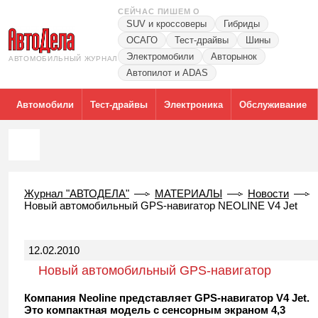
СЕЙЧАС ПИШЕМ О
SUV и кроссоверы
Гибриды
ОСАГО
Тест-драйвы
Шины
Электромобили
Авторынок
АВТОМОБИЛЬНЫЙ ЖУРНАЛ
Автопилот и ADAS
Автомобили
Тест-драйвы
Электроника
Обслуживание
Журнал "АВТОДЕЛА"
МАТЕРИАЛЫ
Новости
Новый автомобильный GPS-навигатор NEOLINE V4 Jet
12.02.2010
Новый автомобильный GPS-навигатор
NEOLINE V4 Jet
Компания Neoline представляет GPS-навигатор V4 Jet.
Это компактная модель с сенсорным экраном 4,3