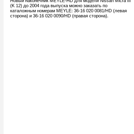
Новый наконечник MEYLE-HD для модели Nissan Micra III
(K 12) до 2004 года выпуска можно заказать по
каталожным номерам MEYLE: 36-16 020 0081/HD (левая
сторона) и 36-16 020 0090/HD (правая сторона).