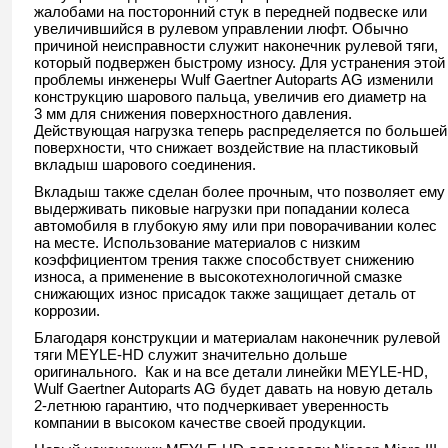
жалобами на посторонний стук в передней подвеске или
увеличившийся в рулевом управлении люфт. Обычно
причиной неисправности служит наконечник рулевой тяги,
который подвержен быстрому износу. Для устранения этой
проблемы инженеры Wulf Gaertner Autoparts AG изменили
конструкцию шарового пальца, увеличив его диаметр на
3 мм для снижения поверхностного давления.
Действующая нагрузка теперь распределяется по большей
поверхности, что снижает воздействие на пластиковый
вкладыш шарового соединения.
Вкладыш также сделан более прочным, что позволяет ему
выдерживать пиковые нагрузки при попадании колеса
автомобиля в глубокую яму или при поворачивании колес
на месте. Использование материалов с низким
коэффициентом трения также способствует снижению
износа, а применение в высокотехнологичной смазке
снижающих износ присадок также защищает деталь от
коррозии.
Благодаря конструкции и материалам наконечник рулевой
тяги MEYLE-HD служит значительно дольше
оригинального. Как и на все детали линейки MEYLE-HD,
Wulf Gaertner Autoparts AG будет давать на новую деталь
2-летнюю гарантию, что подчеркивает уверенность
компании в высоком качестве своей продукции.